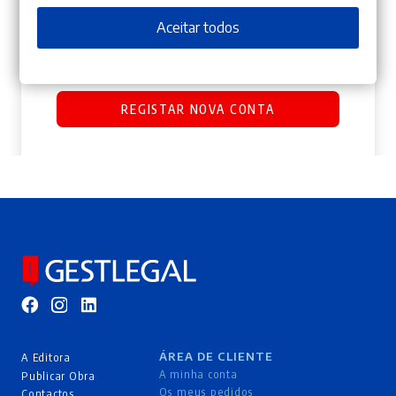
Os seus dados pessoais serão utilizados para
Aceitar todos
melhorar a sua experiência por toda a loja, para gerir
o acesso à sua conta e para os propósitos descritos na
nossa
política de privacidade
.
REGISTAR NOVA CONTA
ÁREA DE CLIENTE
A Editora
A minha conta
Publicar Obra
Os meus pedidos
Contactos