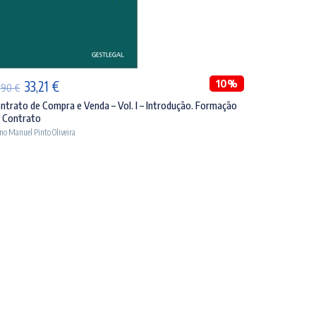
ADICIONAR
O
O
10%
33,21
€
,90
€
preço
preço
ntrato de Compra e Venda – Vol. I – Introdução. Formação
 Contrato
original
atual
o Manuel Pinto Oliveira
era:
é:
36,90 €.
33,21 €.