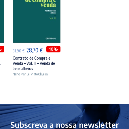
ADICIONAR
%
O
O
10%
28,70
€
31,90
€
preço
preço
Contrato de Compra e
.
Venda – Vol. III – Venda de
original
atual
bens alheios
era:
é:
Nuno Manuel Pinto Oliveira
31,90 €.
28,70 €.
Subscreva a nossa newsletter