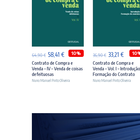
ADICIONAR
ADICIONAR
O
O
10%
O
O
10
58,41
€
33,21
€
64,90
€
36,90
€
preço
preço
preço
preço
Contrato de Compra e
Contrato de Compra e
Venda – IV – Venda de coisas
Venda – Vol. I – Introdução
original
atual
original
atual
defeituosas
Formação do Contrato
era:
é:
era:
é:
Nuno Manuel Pinto Oliveira
Nuno Manuel Pinto Oliveira
64,90 €.
58,41 €.
36,90 €.
33,21 €.