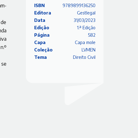
am-
ISBN
9789899136250
Editora
Gestlegal
Data
31/03/2023
 de
Edição
1.ª Edição
nda
Página
582
iva
Capa
Capa mole
n.º
Coleção
LVMEN
Tema
Direito Civil
 se