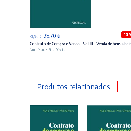
ADICIONAR
O
O
10
28,70
€
31,90
€
preço
preço
Contrato de Compra e Venda – Vol. III – Venda de bens alhei
Nuno Manuel Pinto Oliveira
original
atual
era:
é:
31,90 €.
28,70 €.
Produtos relacionados