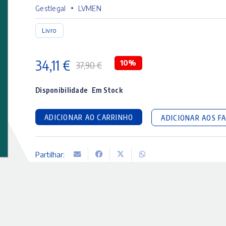
•
Gestlegal
LVMEN
Livro
34,11
€
10%
37,90
€
O
O
preço
preço
Disponibilidade
Em Stock
original
atual
ADICIONAR AO CARRINHO
ADICIONAR AOS F
era:
é:
37,90 €.
34,11 €.
Partilhar: