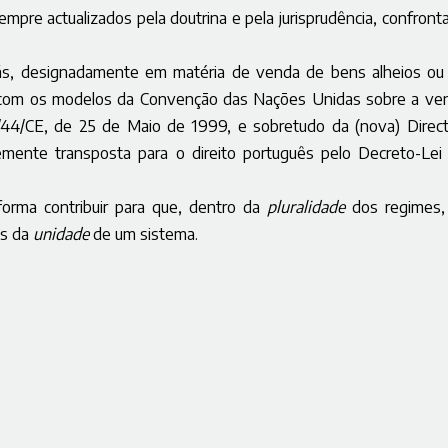
sempre actualizados pela doutrina e pela jurisprudência, confront
rás, designadamente em matéria de venda de bens alheios ou
x., com os modelos da Convenção das Nações Unidas sobre a ve
9/44/CE, de 25 de Maio de 1999, e sobretudo da (nova) Direct
ente transposta para o direito português pelo Decreto-Lei 
orma contribuir para que, dentro da
pluralidade
dos regimes,
es da
unidade
de um sistema.