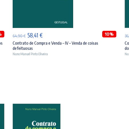
ADICIONAR
%
O
O
10%
58,41
€
64,90
€
36
preço
preço
os
Contrato de Compra e Venda – IV – Venda de coisas
Co
defeituosas
do
original
atual
Nuno Manuel Pinto Oliveira
Nun
era:
é:
64,90 €.
58,41 €.