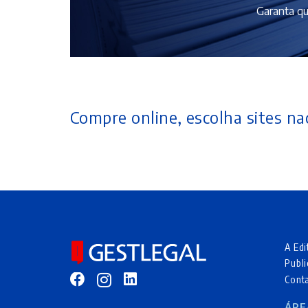
Garanta qu
Compre online, escolha sites nac
A Edi
Publi
Cont
ÁRE