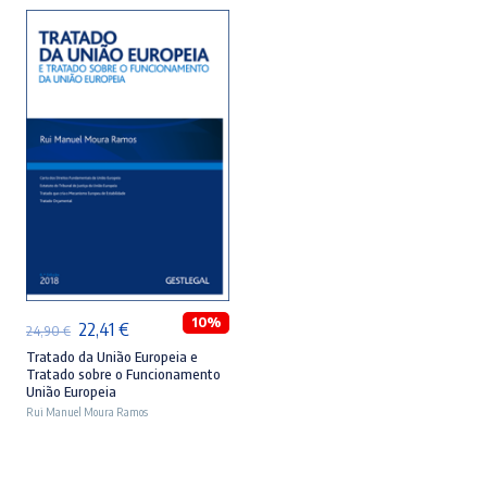
28,90 €.
26,01 €.
11,90 €.
10,71 €.
LER MAIS
10%
O
O
22,41
€
24,90
€
preço
preço
Tratado da União Europeia e
Tratado sobre o Funcionamento
original
atual
União Europeia
Rui Manuel Moura Ramos
era:
é:
24,90 €.
22,41 €.