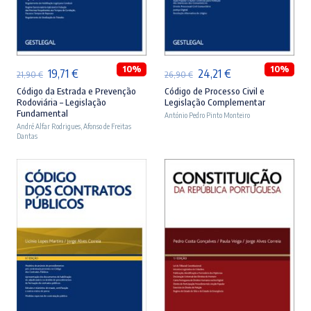
ADICIONAR
ADICIONAR
10%
10%
O
O
O
O
19,71
€
24,21
€
21,90
€
26,90
€
preço
preço
preço
preço
Código da Estrada e Prevenção
Código de Processo Civil e
Rodoviária – Legislação
Legislação Complementar
original
atual
original
atual
Fundamental
António Pedro Pinto Monteiro
André Alfar Rodrigues
era:
é:
,
Afonso de Freitas
era:
é:
Dantas
21,90 €.
19,71 €.
26,90 €.
24,21 €.