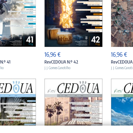
ICIONAR
ADICIONAR
A
16,96
€
16,96
€
N.º 41
RevCEDOUA N.º 42
RevCEDOUA 
lho
J. J. Gomes Canotilho
J. J. Gomes Canot