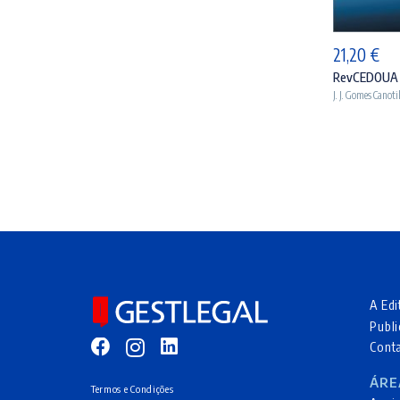
21,20
€
RevCEDOUA 
J. J. Gomes Canoti
A Edi
Publi
Cont
ÁRE
Termos e Condições