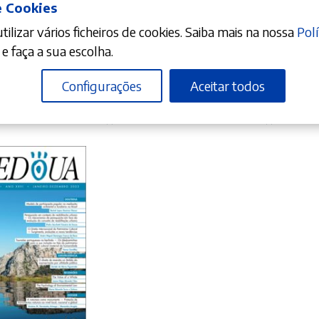
e Cookies
ilizar vários ficheiros de cookies. Saiba mais na nossa
Polí
ICIONAR
ADICIONAR
A
e faça a sua escolha.
Configurações
Aceitar todos
16,96
€
21,20
€
N.º 45
RevCEDOUA N.º 46
RevCEDOUA 
lho
J. J. Gomes Canotilho
J. J. Gomes Canot
ICIONAR