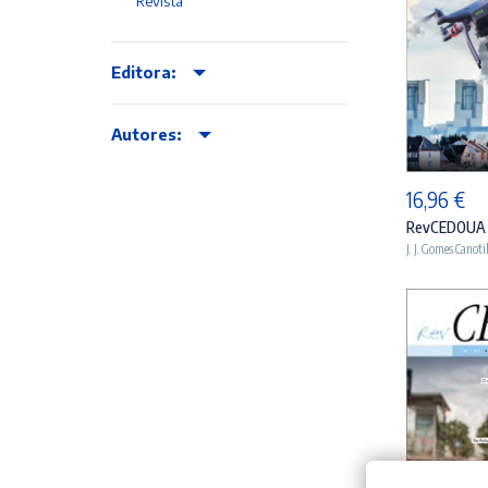
Revista
Editora:
AD
Autores:
16,96
€
RevCEDOUA 
J. J. Gomes Canoti