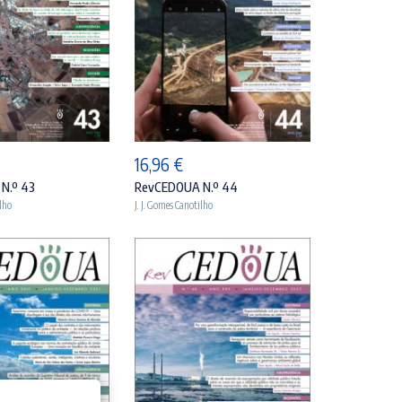
DICIONAR
ADICIONAR
16,96
€
N.º 43
RevCEDOUA N.º 44
ilho
J. J. Gomes Canotilho