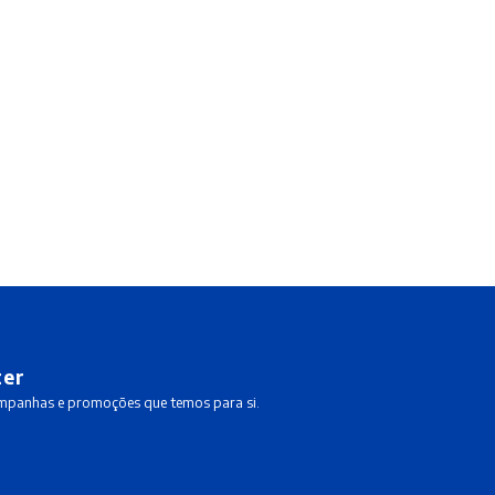
ter
ampanhas e promoções que temos para si.