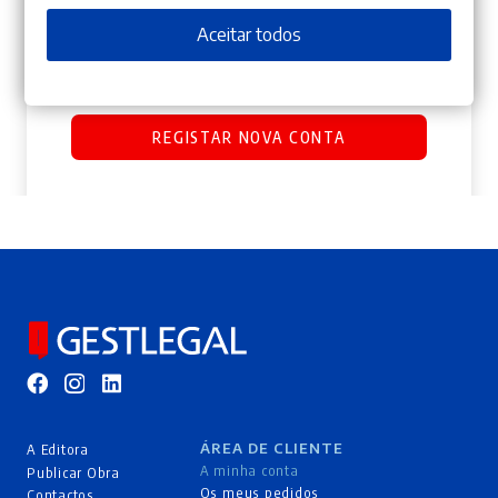
Os seus dados pessoais serão utilizados para
Aceitar todos
melhorar a sua experiência por toda a loja, para gerir
o acesso à sua conta e para os propósitos descritos na
nossa
política de privacidade
.
REGISTAR NOVA CONTA
ÁREA DE CLIENTE
A Editora
A minha conta
Publicar Obra
Os meus pedidos
Contactos