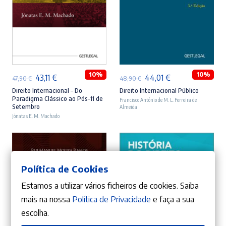
ADICIONAR
ADICIONAR
10%
10%
O
O
O
O
43,11
€
44,01
€
47,90
€
48,90
€
preço
preço
preço
preço
Direito Internacional – Do
Direito Internacional Público
Paradigma Clássico ao Pós-11 de
Francisco António de M. L. Ferreira de
original
atual
original
atual
Setembro
Almeida
Jónatas E. M. Machado
era:
é:
era:
é:
47,90 €.
43,11 €.
48,90 €.
44,01 €.
Política de Cookies
Estamos a utilizar vários ficheiros de cookies. Saiba
mais na nossa
Política de Privacidade
e faça a sua
escolha.