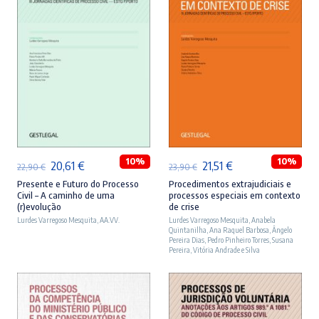
ADICIONAR
ADICIONAR
10%
10%
O
O
O
O
20,61
€
21,51
€
22,90
€
23,90
€
preço
preço
preço
preço
Presente e Futuro do Processo
Procedimentos extrajudiciais e
Civil – A caminho de uma
processos especiais em contexto
original
atual
original
atual
(r)evolução
de crise
Lurdes Varregoso Mesquita
era:
é:
,
AA.VV.
Lurdes Varregoso Mesquita
era:
é:
,
Anabela
Quintanilha
,
Ana Raquel Barbosa
,
Ângelo
22,90 €.
20,61 €.
23,90 €.
21,51 €.
Pereira Dias
,
Pedro Pinheiro Torres
,
Susana
Pereira
,
Vitória Andrade e Silva