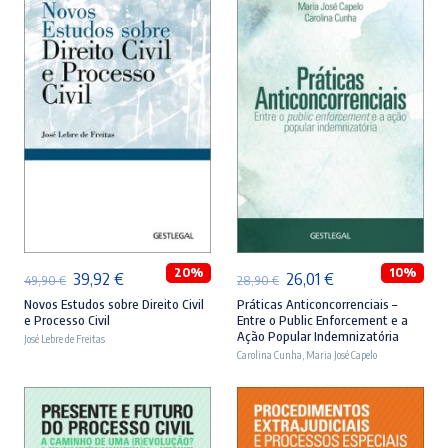
ADICIONAR
ADICIONAR
20%
10%
O
O
O
O
39,92
€
26,01
€
49,90
€
28,90
€
preço
preço
preço
preço
Novos Estudos sobre Direito Civil
Práticas Anticoncorrenciais –
e Processo Civil
Entre o Public Enforcement e a
original
atual
original
atual
Ação Popular Indemnizatória
José Lebre de Freitas
era:
é:
Carolina Cunha
era:
,
Maria José Capelo
é:
49,90 €.
39,92 €.
28,90 €.
26,01 €.