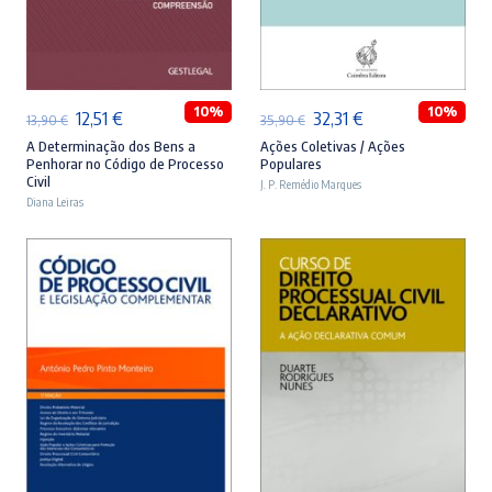
ADICIONAR
ADICIONAR
10%
10%
O
O
O
O
12,51
€
32,31
€
13,90
€
35,90
€
preço
preço
preço
preço
A Determinação dos Bens a
Ações Coletivas / Ações
Penhorar no Código de Processo
Populares
original
atual
original
atual
Civil
J. P. Remédio Marques
Diana Leiras
era:
é:
era:
é:
13,90 €.
12,51 €.
35,90 €.
32,31 €.
ADICIONAR
ADICIONAR