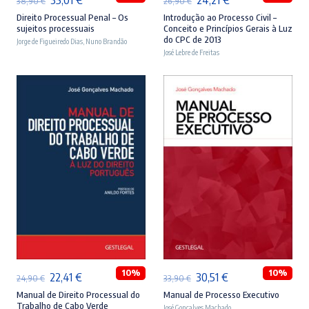
38,90
€
26,90
€
preço
preço
preço
preço
Direito Processual Penal – Os
Introdução ao Processo Civil –
sujeitos processuais
Conceito e Princípios Gerais à Luz
original
atual
original
atual
do CPC de 2013
Jorge de Figueiredo Dias
,
Nuno Brandão
era:
é:
José Lebre de Freitas
era:
é:
38,90 €.
35,01 €.
26,90 €.
24,21 €.
ADICIONAR
ADICIONAR
10%
10%
O
O
O
O
22,41
€
30,51
€
24,90
€
33,90
€
preço
preço
preço
preço
Manual de Direito Processual do
Manual de Processo Executivo
Trabalho de Cabo Verde
José Gonçalves Machado