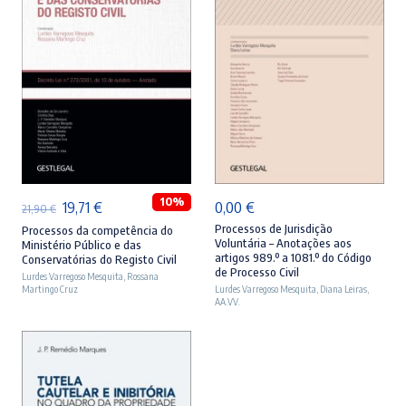
ADICIONAR
ADICIONAR
10%
O
O
19,71
€
0,00
€
21,90
€
preço
preço
Processos de Jurisdição
Processos da competência do
Voluntária – Anotações aos
Ministério Público e das
original
atual
artigos 989.º a 1081.º do Código
Conservatórias do Registo Civil
de Processo Civil
Lurdes Varregoso Mesquita
era:
é:
,
Rossana
Martingo Cruz
Lurdes Varregoso Mesquita
,
Diana Leiras
,
21,90 €.
19,71 €.
AA.VV.