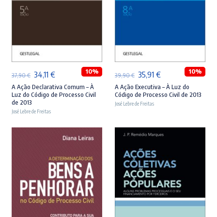
ADICIONAR
ADICIONAR
10%
10%
O
O
O
O
34,11
€
35,91
€
37,90
€
39,90
€
preço
preço
preço
preço
A Ação Declarativa Comum – À
A Ação Executiva – À Luz do
Luz do Código de Processo Civil
Código de Processo Civil de 2013
original
atual
original
atual
de 2013
José Lebre de Freitas
José Lebre de Freitas
era:
é:
era:
é:
37,90 €.
34,11 €.
39,90 €.
35,91 €.