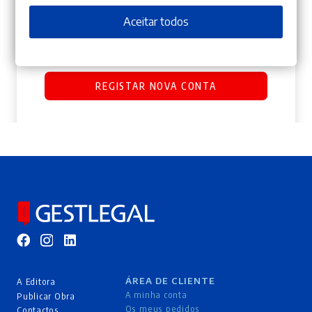
Os seus dados pessoais serão utilizados para
Aceitar todos
melhorar a sua experiência por toda a loja, para gerir
o acesso à sua conta e para os propósitos descritos na
nossa
política de privacidade
.
REGISTAR NOVA CONTA
ÁREA DE CLIENTE
A Editora
A minha conta
Publicar Obra
Os meus pedidos
Contactos