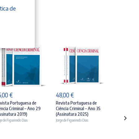
tica de
ADICIONAR
ADICIONAR
5,00
€
48,00
€
vista Portuguesa de
Revista Portuguesa de
LE
ência Criminal – Ano 29
Ciência Criminal – Ano 35
ssinatura 2019)
(Assinatura 2025)
ge de Figueiredo Dias
Jorge de Figueiredo Dias
Revista Por
Ciência Crimi
N.º 1