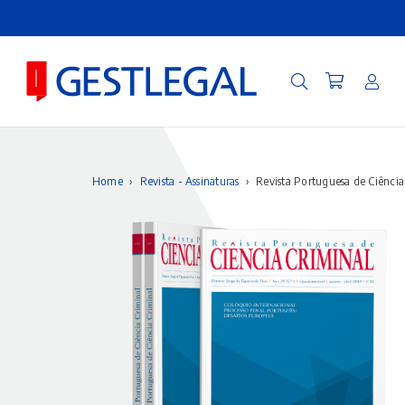
Home
›
Revista - Assinaturas
›
Revista Portuguesa de Ciência 