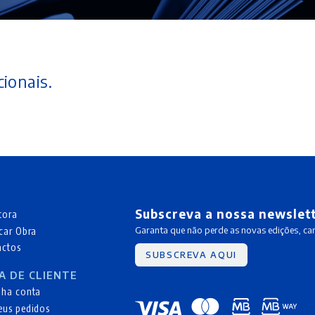
ionais.
Subscreva a nossa newslet
tora
car Obra
Garanta que não perde as novas edições, c
actos
SUBSCREVA AQUI
A DE CLIENTE
nha conta
eus pedidos