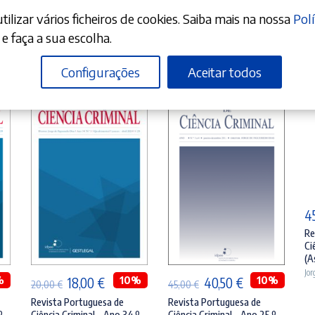
ilizar vários ficheiros de cookies. Saiba mais na nossa
Polí
e faça a sua escolha.
Configurações
Aceitar todos
4
ADICIONAR
Re
LER MAIS
Ci
(A
Jor
%
O
O
10%
O
O
10%
18,00
€
40,50
€
20,00
€
45,00
€
preço
preço
preço
preço
Revista Portuguesa de
Revista Portuguesa de
º –
Ciência Criminal – Ano 34.º –
Ciência Criminal – Ano 25.º –