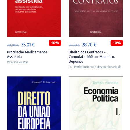
ADICIONAR
ADICIONAR
10%
10%
O
O
O
O
35,01
€
28,70
€
38,90
€
31,90
€
preço
preço
preço
preço
Procriação Medicamente
Direito dos Contratos –
Assistida
Comodato. Mútuo. Mandato.
original
atual
original
atual
Depósito
Rafael Vale e Reis
era:
é:
Rui Paulo Coutinho de Mascarenhas Ataíde
era:
é:
38,90 €.
35,01 €.
31,90 €.
28,70 €.