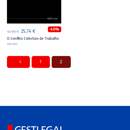
ADICIONAR
40%
O
O
25,74
€
42,90
€
preço
preço
O Conflito Colectivo de Trabalho
João Reis
original
atual
era:
é:
42,90 €.
25,74 €.
1
2