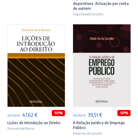
dispositivos. Actuação por conta
era:
é:
era:
é:
de outrem
17,90 €.
16,11 €.
37,90 €.
34,11 €.
Tiago Azevedo Ramalho
ADICIONAR
ADICIONAR
10%
10%
O
O
O
O
47,62
€
39,51
€
52,90
€
43,90
€
preço
preço
preço
preço
Lições de Introdução ao Direito
A Relação Jurídica de Emprego
Público
Fernando José Bronze
original
atual
original
atual
Aleida Vaz de Carvalho