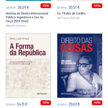
10%
10%
O
O
O
O
26,01
€
30,51
€
28,90
€
33,90
€
preço
preço
preço
preço
História do Direito Internacional
Os Títulos de Crédito
Público: Ingerência e Uso da
José Engrácia Antunes
original
atual
original
atual
Força (1555-1945)
Alexandre Guerreiro
era:
é:
era:
é:
28,90 €.
26,01 €.
33,90 €.
30,51 €.
ADICIONAR
ADICIONAR
10%
10%
O
O
O
O
34,11
€
29,61
€
37,90
€
32,90
€