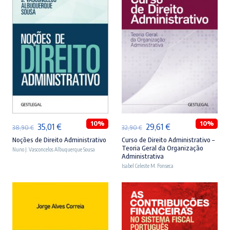
ADICIONAR
ADICIONAR
10%
10%
O
O
O
O
35,01
€
29,61
€
38,90
€
32,90
€
preço
preço
preço
preço
Noções de Direito Administrativo
Curso de Direito Administrativo –
Teoria Geral da Organização
Nuno J. Vasconcelos Albuquerque Sousa
original
atual
original
atual
Administrativa
era:
é:
Isabel Celeste M. Fonseca
era:
é:
38,90 €.
35,01 €.
32,90 €.
29,61 €.