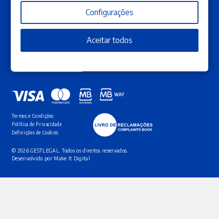
Os meus pedidos
Contactos
Configurações
Subscreva a nossa newsletter
Aceitar todos
Garanta que não perde as novas edições, campanhas e promoções que temos para
si.
SUBSCREVA AQUI
Termos e Condições
Política de Privacidade
Definições de Cookies
© 2026 GESTLEGAL. Todos os direitos reservados.
Desenvolvido por
Make It Digital