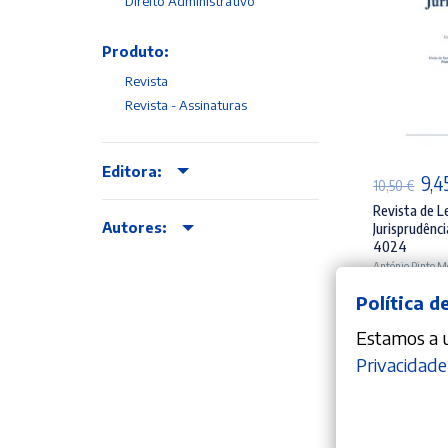
Direito Administrativo
Produto:
Revista
Revista - Assinaturas
AD
Editora:
O
9,4
10,50
€
pre
Revista de L
Autores:
Jurisprudênci
orig
4024
era:
António Pinto M
10,5
Política d
Estamos a ut
Privacidade