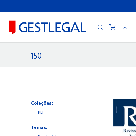
150
Coleções:
RLJ
Temas: