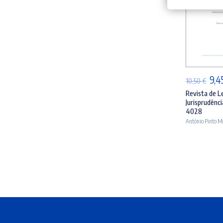
AD
O
9,4
10,50
€
pre
Revista de L
Jurisprudênci
orig
4028
era:
António Pinto M
10,5