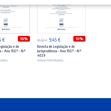
ICIONAR
ADICIONAR
O
10%
O
O
10%
5
€
9,45
€
10,50
€
ço
preço
preço
preço
egislação e de
Revista de Legislação e de
a – Ano 150.º – N.º
Jurisprudência – Ano 150.º – N.º
inal
atual
original
atual
4029
é:
era:
é:
onteiro
António Pinto Monteiro
0 €.
9,45 €.
10,50 €.
9,45 €.