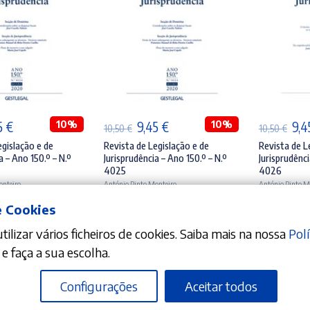
ICIONAR
ADICIONAR
A
O
10%
O
O
10%
O
5
€
9,45
€
9,
10,50
€
10,50
€
ço
preço
preço
preço
pre
egislação e de
Revista de Legislação e de
Revista de L
a – Ano 150.º – N.º
Jurisprudência – Ano 150.º – N.º
Jurisprudênci
inal
atual
original
atual
orig
4025
4026
é:
era:
é:
era:
onteiro
António Pinto Monteiro
António Pinto M
0 €.
9,45 €.
10,50 €.
9,45 €.
10,5
e Cookies
ilizar vários ficheiros de cookies. Saiba mais na nossa
Polí
e faça a sua escolha.
Configurações
Aceitar todos