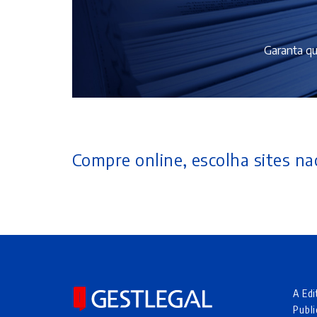
Garanta qu
Compre online, escolha sites nac
A Edi
Publi