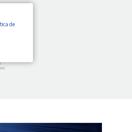
tica de
10%
utora
o
oura