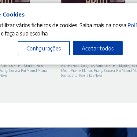
e Cookies
DICIONAR
ADICIONAR
ilizar vários ficheiros de cookies. Saiba mais na nossa
Polí
e faça a sua escolha.
O
10%
O
O
58,41
€
64,90
€
Configurações
Aceitar todos
reço
preço
preço
agem à Professora Doutora
Estudos em Homenagem à Professora Do
– Volume II
Maria Helena Brito – Volume I
tual
original
atual
,
Armindo Ribeiro Mendes
,
Dário
Anabela Sousa Gonçalves
,
Armindo Ribeiro Mendes
,
Dári
:
era:
é:
França Gouveia
,
Rui Manuel Moura
Moura Vicente
,
Mariana França Gouveia
,
Rui Manuel M
 Neves
Ramos
,
Vítor Pereira Das Neves
6,61 €.
64,90 €.
58,41 €.