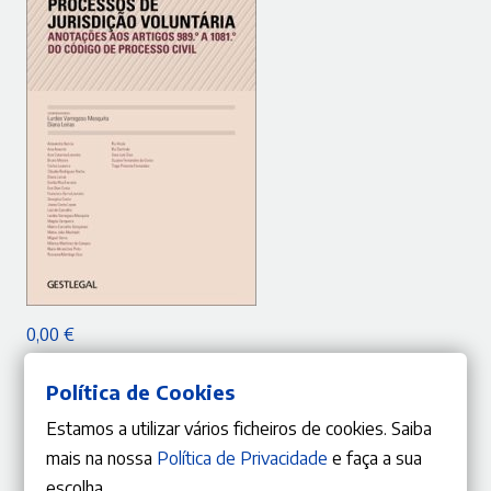
ADICIONAR
0,00
€
Processos de Jurisdição Voluntária – Anotações aos artigos 989.º a
1081.º do Código de Processo Civil
Política de Cookies
Lurdes Varregoso Mesquita
,
Diana Leiras
,
AA.VV.
Estamos a utilizar vários ficheiros de cookies. Saiba
mais na nossa
Política de Privacidade
e faça a sua
escolha.