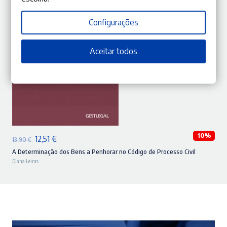
Configurações
Aceitar todos
ADICIONAR
10%
O
O
12,51
€
13,90
€
preço
preço
A Determinação dos Bens a Penhorar no Código de Processo Civil
Diana Leiras
original
atual
era:
é:
13,90 €.
12,51 €.