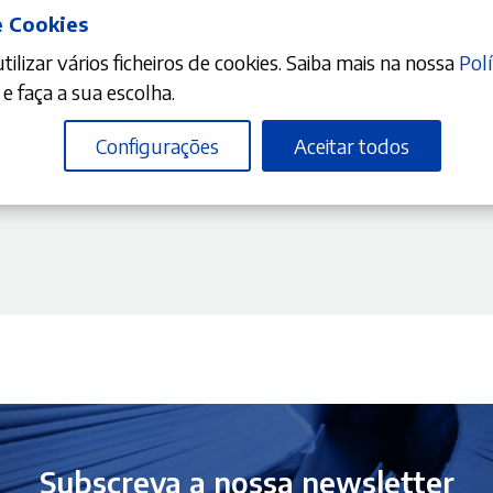
e Cookies
ilizar vários ficheiros de cookies. Saiba mais na nossa
Polí
DICIONAR
e faça a sua escolha.
Configurações
Aceitar todos
O
10%
preço
ão ao Direito
tual
:
7,62 €.
Subscreva a nossa newsletter