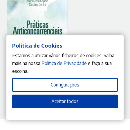
Política de Cookies
Estamos a utilizar vários ficheiros de cookies. Saiba
mais na nossa
Política de Privacidade
e faça a sua
ADICIONAR
escolha.
Configurações
10%
O
O
26,01
€
28,90
€
preço
preço
Práticas Anticoncorrenciais – Entre o Public Enforcement e a Ação
Popular Indemnizatória
Aceitar todos
original
atual
Carolina Cunha
,
Maria José Capelo
era:
é:
28,90 €.
26,01 €.