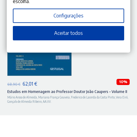
escolha.
Configurações
Aceitar todos
ADICIONAR
10%
O
O
62,01
€
68,90
€
preço
preço
Estudos em Homenagem ao Professor Doutor João Caupers – Volume II
Mário Aroso de Almeida
,
Mariana França Gouveia
,
Frederico de Lacerda da Costa Pinto
,
Vera Eiró
,
original
atual
Gonçalo de Almeida Ribeiro
,
AA.VV.
era:
é:
68,90 €.
62,01 €.