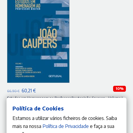
ADICIONAR
10%
O
O
60,21
€
66,90
€
preço
preço
Estudos em Homenagem ao Professor Doutor João Caupers – Volume I
Mário Aroso de Almeida
,
Mariana França Gouveia
,
Frederico de Lacerda da Costa Pinto
,
Vera Eiró
,
original
atual
Política de Cookies
Gonçalo de Almeida Ribeiro
,
AA.VV.
era:
é:
Estamos a utilizar vários ficheiros de cookies. Saiba
66,90 €.
60,21 €.
mais na nossa
Política de Privacidade
e faça a sua