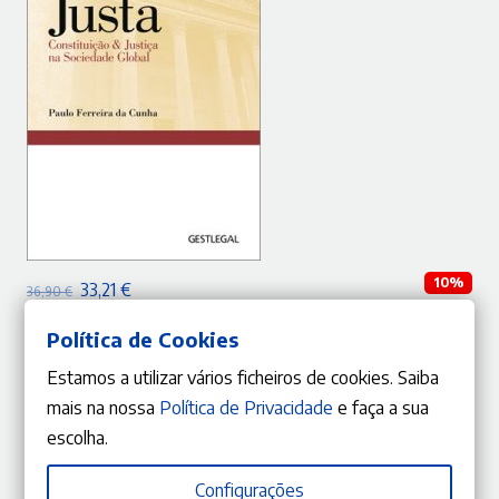
ADICIONAR
10%
O
O
33,21
€
36,90
€
preço
preço
Arte Justa – Constituição & Justiça na Sociedade Global
Política de Cookies
Paulo Ferreira da Cunha
original
atual
era:
é:
Estamos a utilizar vários ficheiros de cookies. Saiba
36,90 €.
33,21 €.
mais na nossa
Política de Privacidade
e faça a sua
escolha.
Configurações