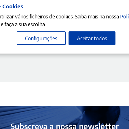
e Cookies
ilizar vários ficheiros de cookies. Saiba mais na nossa
Polí
DICIONAR
e faça a sua escolha.
Configurações
Aceitar todos
10%
reço
mente Assistida
tual
:
5,01 €.
Subscreva a nossa newsletter