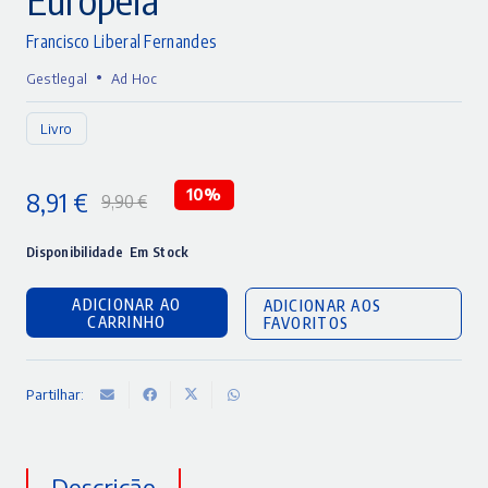
Francisco Liberal Fernandes
•
Gestlegal
Ad Hoc
Livro
8,91
€
10%
9,90
€
O
O
preço
preço
Disponibilidade
Em Stock
original
atual
ADICIONAR AO
ADICIONAR AOS
era:
é:
CARRINHO
FAVORITOS
9,90 €.
8,91 €.
Partilhar:
Descrição