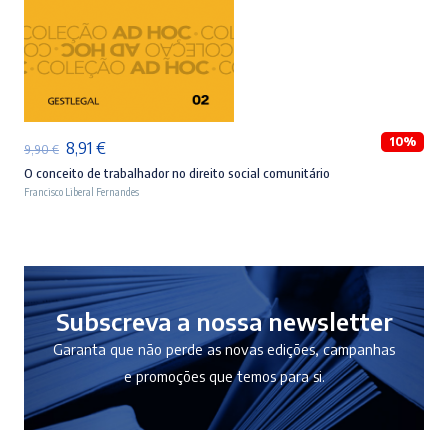
ADICIONAR
10%
O
O
8,91
€
9,90
€
preço
preço
O conceito de trabalhador no direito social comunitário
Francisco Liberal Fernandes
original
atual
era:
é:
9,90 €.
8,91 €.
Subscreva a nossa newsletter
Garanta que não perde as novas edições, campanhas
e promoções que temos para si.