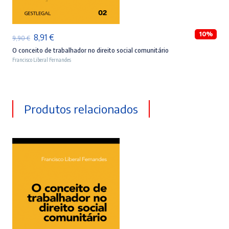
ADICIONAR
10%
O
O
8,91
€
9,90
€
preço
preço
O conceito de trabalhador no direito social comunitário
Francisco Liberal Fernandes
original
atual
era:
é:
9,90 €.
8,91 €.
Produtos relacionados