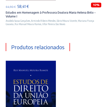
10%
O
O
58,41
€
64,90
€
preço
preço
Estudos em Homenagem à Professora Doutora Maria Helena Brito –
Volume I
original
atual
Anabela Sousa Gonçalves
,
Armindo Ribeiro Mendes
,
Dário Moura Vicente
,
Mariana França
Gouveia
,
Rui Manuel Moura Ramos
,
Vítor Pereira Das Neves
era:
é:
64,90 €.
58,41 €.
Produtos relacionados