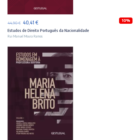
ADICIONAR
10%
O
O
40,41
€
44,90
€
preço
preço
Estudos de Direito Português da Nacionalidade
Rui Manuel Moura Ramos
original
atual
era:
é:
44,90 €.
40,41 €.
ADICIONAR