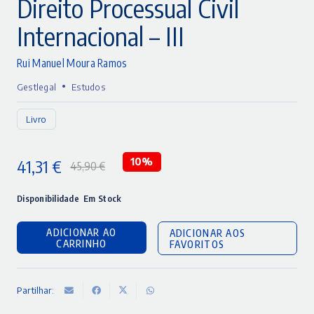
Direito Processual Civil
Internacional – III
Rui Manuel Moura Ramos
•
Gestlegal
Estudos
Livro
41,31
€
10%
45,90
€
O
O
preço
preço
Disponibilidade
Em Stock
original
atual
ADICIONAR AO
ADICIONAR AOS
era:
é:
CARRINHO
FAVORITOS
45,90 €.
41,31 €.
Partilhar: