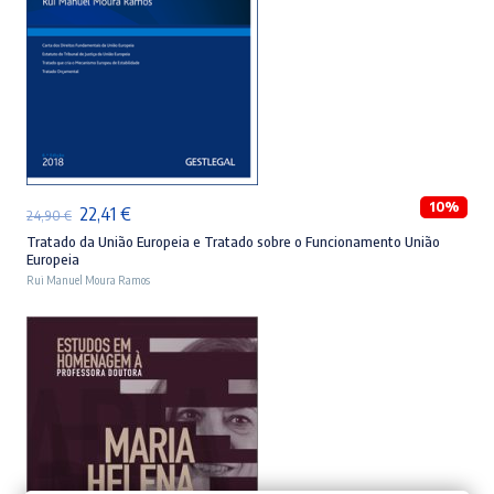
LER MAIS
10%
O
O
22,41
€
24,90
€
preço
preço
Tratado da União Europeia e Tratado sobre o Funcionamento União
Europeia
original
atual
Rui Manuel Moura Ramos
era:
é:
24,90 €.
22,41 €.