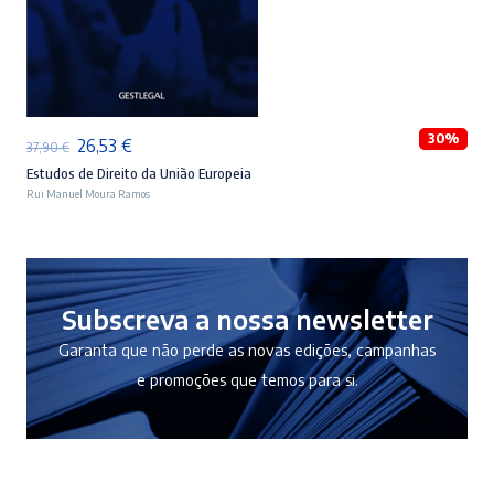
ADICIONAR
30%
O
O
26,53
€
37,90
€
preço
preço
Estudos de Direito da União Europeia
Rui Manuel Moura Ramos
original
atual
era:
é:
37,90 €.
26,53 €.
Subscreva a nossa newsletter
Garanta que não perde as novas edições, campanhas
e promoções que temos para si.