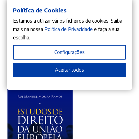
Política de Cookies
Estamos a utilizar vários ficheiros de cookies. Saiba
mais na nossa
Política de Privacidade
e faça a sua
ADICIONAR
escolha.
10%
O
O
56,61
€
62,90
€
Configurações
preço
preço
Estudos em Homenagem à Professora Doutora Maria Helena Brito –
Volume II
original
atual
Aceitar todos
Anabela Sousa Gonçalves
,
Armindo Ribeiro Mendes
,
Dário Moura Vicente
,
Mariana França
Gouveia
,
Rui Manuel Moura Ramos
,
Vítor Pereira Das Neves
era:
é:
62,90 €.
56,61 €.