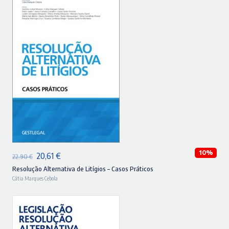
ADICIONAR
10%
O
O
20,61
€
22,90
€
preço
preço
Resolução Alternativa de Litígios – Casos Práticos
Cátia Marques Cebola
original
atual
era:
é:
22,90 €.
20,61 €.