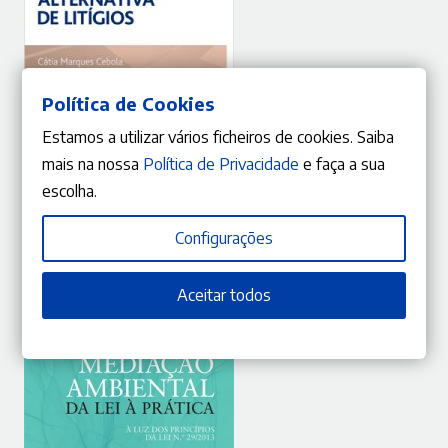
Política de Cookies
Estamos a utilizar vários ficheiros de cookies. Saiba
mais na nossa
Política de Privacidade
e faça a sua
ADICIONAR
escolha.
Configurações
10%
O
O
10,71
€
11,90
€
preço
preço
Legislação Resolução Alternativa de Litígios
Aceitar todos
Cátia Marques Cebola
,
Rossana Martingo Cruz
original
atual
era:
é:
11,90 €.
10,71 €.