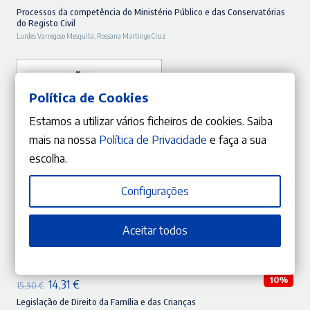
preço
preço
Processos da competência do Ministério Público e das Conservatórias
do Registo Civil
original
atual
Lurdes Varregoso Mesquita
,
Rossana Martingo Cruz
era:
é:
21,90 €.
19,71 €.
Política de Cookies
Estamos a utilizar vários ficheiros de cookies. Saiba
mais na nossa
Política de Privacidade
e faça a sua
escolha.
Configurações
Aceitar todos
ADICIONAR
10%
O
O
14,31
€
15,90
€
preço
preço
Legislação de Direito da Família e das Crianças