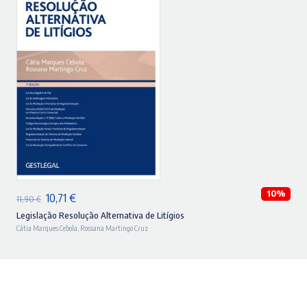
ADICIONAR
10%
O
O
10,71
€
11,90
€
preço
preço
Legislação Resolução Alternativa de Litígios
Cátia Marques Cebola
,
Rossana Martingo Cruz
original
atual
era:
é:
11,90 €.
10,71 €.