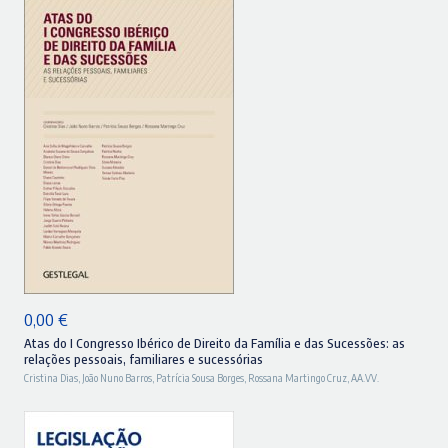
44,90 €.
40,41 €.
ADICIONAR
0,00
€
Atas do I Congresso Ibérico de Direito da Família e das Sucessões: as
relações pessoais, familiares e sucessórias
Cristina Dias
,
João Nuno Barros
,
Patrícia Sousa Borges
,
Rossana Martingo Cruz
,
AA.VV.