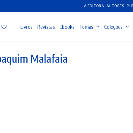
A EDITORA
AUTORES
PU
Livros
Revistas
Ebooks
Temas
Coleções
oaquim Malafaia