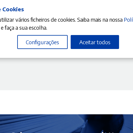
e Cookies
ilizar vários ficheiros de cookies. Saiba mais na nossa
Polí
DICIONAR
e faça a sua escolha.
Configurações
Aceitar todos
10%
reço
isões Judiciais em Processo
ual
,50 €.