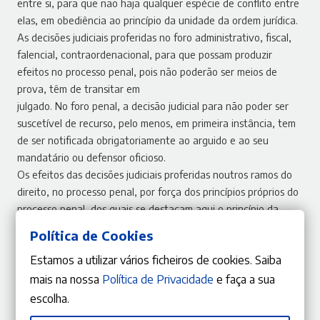
entre si, para que não haja qualquer espécie de conflito entre
elas, em obediência ao princípio da unidade da ordem jurídica.
As decisões judiciais proferidas no foro administrativo, fiscal,
falencial, contraordenacional, para que possam produzir
efeitos no processo penal, pois não poderão ser meios de
prova, têm de transitar em
julgado. No foro penal, a decisão judicial para não poder ser
suscetível de recurso, pelo menos, em primeira instância, tem
de ser notificada obrigatoriamente ao arguido e ao seu
mandatário ou defensor oficioso.
Os efeitos das decisões judiciais proferidas noutros ramos do
direito, no processo penal, por força dos princípios próprios do
processo penal, dos quais se destacam aqui o princípio da
presunção da inocência, o princípio in dúbio pro reo e do
Política de Cookies
princípio da unidade da ordem jurídica, são o de poderem
Estamos a utilizar vários ficheiros de cookies. Saiba
funcionar, em determinados casos, para o direito penal como
uma verdadeira causa de exclusão de ilicitude, por força do
mais na nossa
Política de Privacidade
e faça a sua
disposto no artigo 31.º n.º 1 do Código Penal. As decisões
escolha.
proferidas em processo penal poderão ter o efeito, em