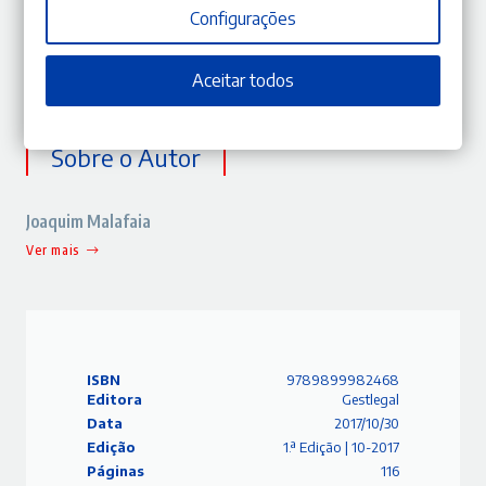
determinadas circunstâncias, de possibilitar
Configurações
a revisão extraordinária de decisão penal transitada em
julgado.
Aceitar todos
Sobre o Autor
Joaquim Malafaia
Ver mais
ISBN
9789899982468
Editora
Gestlegal
Data
2017/10/30
Edição
1.ª Edição | 10-2017
Páginas
116