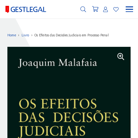
Home
›
Livro
›
Os Efeitos das Decisões Judiciais em Processo Penal