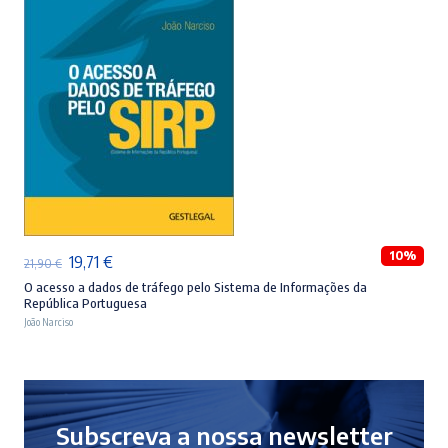
ADICIONAR
10%
O
O
19,71
€
21,90
€
preço
preço
O acesso a dados de tráfego pelo Sistema de Informações da
República Portuguesa
original
atual
João Narciso
era:
é:
21,90 €.
19,71 €.
Subscreva a nossa newsletter