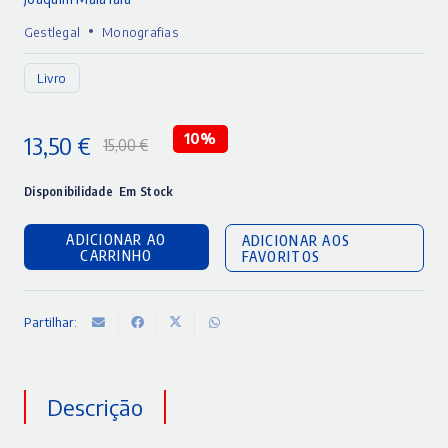
•
Gestlegal
Monografias
Livro
13,50
€
10%
15,00
€
O
O
preço
preço
Disponibilidade
Em Stock
original
atual
ADICIONAR AO
ADICIONAR AOS
era:
é:
CARRINHO
FAVORITOS
15,00 €.
13,50 €.
Partilhar:
Descrição