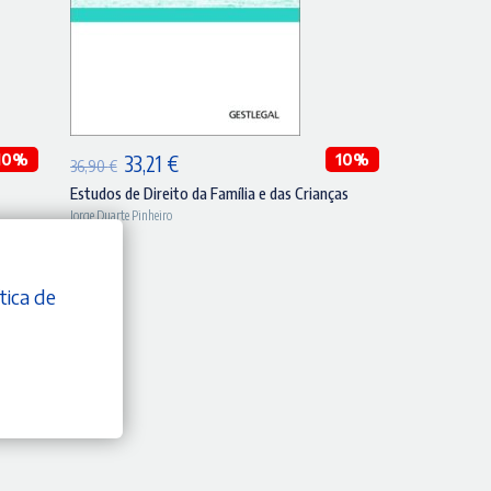
ADICIONAR
10%
O
O
10%
33,21
€
36,90
€
preço
preço
Estudos de Direito da Família e das Crianças
Jorge Duarte Pinheiro
original
atual
era:
é:
36,90 €.
33,21 €.
tica de