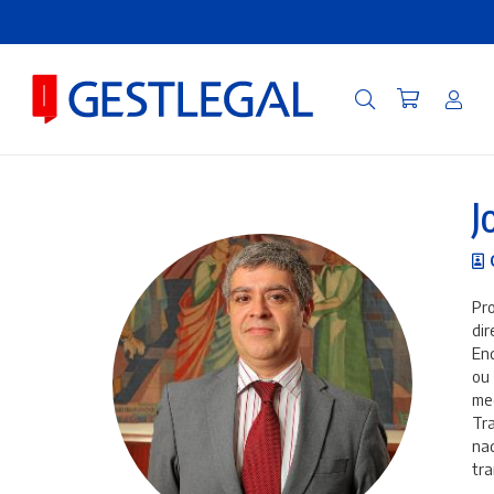
J
Pro
dir
Enq
ou 
me
Tra
naq
tra