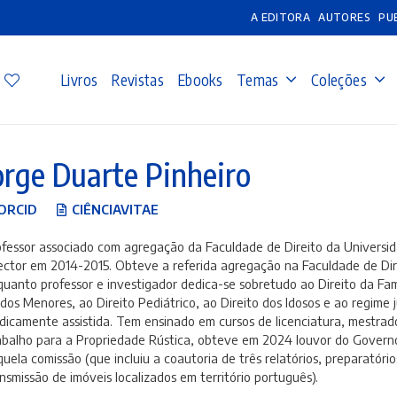
A EDITORA
AUTORES
PU
Livros
Revistas
Ebooks
Temas
Coleções
orge Duarte Pinheiro
ORCID
CIÊNCIAVITAE
fessor associado com agregação da Faculdade de Direito da Universid
ector em 2014-2015. Obteve a referida agregação na Faculdade de Dir
uanto professor e investigador dedica-se sobretudo ao Direito da Famí
dos Menores, ao Direito Pediátrico, ao Direito dos Idosos e ao regime j
dicamente assistida. Tem ensinado em cursos de licenciatura, mestr
balho para a Propriedade Rústica, obteve em 2024 louvor do Governo
uela comissão (que incluiu a coautoria de três relatórios, preparatórios
nsmissão de imóveis localizados em território português).