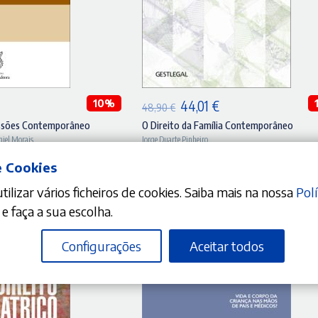
DICIONAR
ADICIONAR
O
10%
O
O
44,01
€
48,90
€
preço
preço
preço
essões Contemporâneo
O Direito da Família Contemporâneo
niel Morais
Jorge Duarte Pinheiro
atual
original
atual
é:
era:
é:
e Cookies
.
40,41 €.
48,90 €.
44,01 €.
ilizar vários ficheiros de cookies. Saiba mais na nossa
Polí
e faça a sua escolha.
Configurações
Aceitar todos