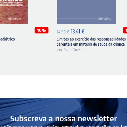
DICIONAR
ADICIONAR
10%
O
O
13,41
€
14,90
€
reço
preço
preço
ediátrico
Limites ao exercício das responsabilidades
parentais em matéria de saúde da criança
ual
original
atual
Jorge Duarte Pinheiro
era:
é:
,51 €.
14,90 €.
13,41 €.
Subscreva a nossa newsletter
e não perde as novas edições, campanhas e promoções que tem