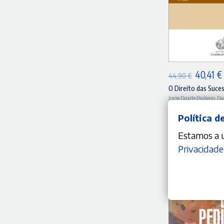
A
O
40,41
€
44,90
€
preço
O Direito das Suc
Jorge Duarte Pinheiro
,
Da
original
era:
Política d
44,90 €
Estamos a ut
Privacidade