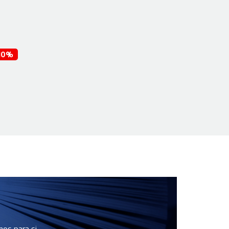
10%
os para si.