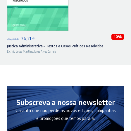
ADICIONAR
10%
O
O
24,21
€
26,90
€
preço
preço
Justiça Administrativa – Textos e Casos Práticos Resolvidos
Licínio Lopes Martins
,
Jorge Alves Correia
original
atual
era:
é:
26,90 €.
24,21 €.
Subscreva a nossa newsletter
Garanta que não perde as novas edições, campanhas
e promoções que temos para si.