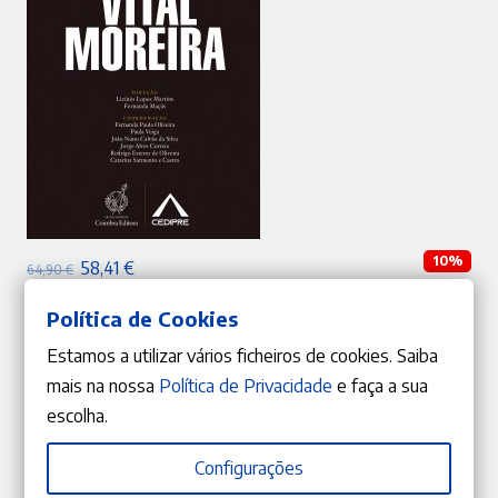
ADICIONAR
10%
O
O
58,41
€
64,90
€
preço
preço
Estudos em Homenagem ao Doutor Vital Moreira
Política de Cookies
Vital Moreira
,
Licínio Lopes Martins
,
Fernanda Maçãs
,
Fernanda Paula Oliveira
,
Paula Veiga
,
original
atual
João Nuno Calvão da Silva
,
Jorge Alves Correia
,
Rodrigo Esteves de Oliveira
,
Catarina Sarmento e
Castro
era:
é:
Estamos a utilizar vários ficheiros de cookies. Saiba
64,90 €.
58,41 €.
mais na nossa
Política de Privacidade
e faça a sua
escolha.
Configurações