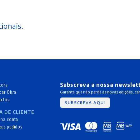
ionais.
Subscreva a nossa newslet
tora
car Obra
Garanta que não perde as novas edições, c
actos
SUBSCREVA AQUI
A DE CLIENTE
nha conta
eus pedidos