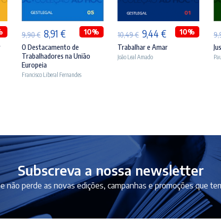
%
O
O
10%
O
O
10%
8,91
€
9,44
€
9,90
€
10,49
€
9
preço
preço
preço
preço
r
O Destacamento de
Trabalhar e Amar
Ju
Trabalhadores na União
João Leal Amado
Pau
original
atual
original
atual
Europeia
era:
é:
era:
é:
Francisco Liberal Fernandes
9,90 €.
8,91 €.
10,49 €.
9,44 €.
Subscreva a nossa newsletter
e não perde as novas edições, campanhas e promoções que tem