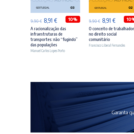
O
O
10%
O
O
10
8,91
€
8,91
€
9,90
€
9,90
€
preço
preço
preço
preço
A racionalização das
O conceito de trabalhado
infraestruturas de
no direito social
original
atual
original
atual
transportes: não “fugindo”
comunitário
era:
é:
era:
é:
das populações
Francisco Liberal Fernandes
Manuel Carlos Lopes Porto
9,90 €.
8,91 €.
9,90 €.
8,91 €.
Garanta qu