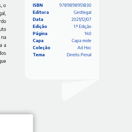
, o
ISBN
9789898951830
Editora
Gestlegal
al,
Data
2021/12/07
rdo
Edição
1.ª Edição
uto
Página
140
 na
Capa
Capa mole
a a
Coleção
Ad Hoc
dos
Tema
Direito Penal
que