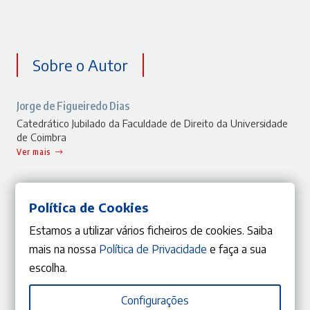
Sobre o Autor
Jorge de Figueiredo Dias
Catedrático Jubilado da Faculdade de Direito da Universidade
de Coimbra
Ver mais
Política de Cookies
Estamos a utilizar vários ficheiros de cookies. Saiba
ISBN
RPCC 2025
Editora
Coimbra Editora
mais na nossa
Política de Privacidade
e faça a sua
Capa
Capa mole
escolha.
Coleção
RPCC
Tema
Direito Penal
Configurações