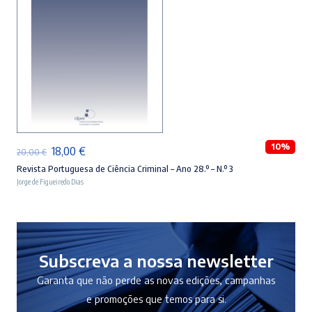
ADICIONAR
10%
O
O
18,00
€
20,00
€
preço
preço
Revista Portuguesa de Ciência Criminal – Ano 28.º – N.º 3
Jorge de Figueiredo Dias
original
atual
era:
é:
20,00 €.
18,00 €.
Subscreva a nossa newsletter
Garanta que não perde as novas edições, campanhas
e promoções que temos para si.