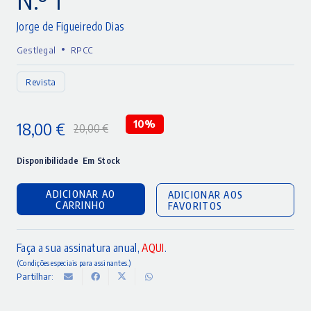
Jorge de Figueiredo Dias
•
Gestlegal
RPCC
Revista
18,00
€
10%
20,00
€
O
O
preço
preço
Disponibilidade
Em Stock
original
atual
ADICIONAR AO
ADICIONAR AOS
era:
é:
CARRINHO
FAVORITOS
20,00 €.
18,00 €.
Faça a sua assinatura anual,
AQUI
.
(Condições especiais para assinantes.)
Partilhar: