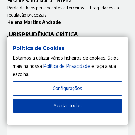
Elisa de Santa Maria Teixeira
Perda de bens pertencentes a terceiros — Fragilidades da
regulação processual
Helena Martins Andrade
JURISPRUDÊNCIA CRÍTICA
É a agressão um crime de liderança à luz do direito
Política de Cookies
internacional costumeiro? — Comentário ao Acórdão do
Estamos a utilizar vários ficheiros de cookies. Saiba
Plenário do Supremo Tribunal da Ucrânia, de 28 de fevereiro
mais na nossa
Política de Privacidade
e faça a sua
de 2024, em Biedulin and Vynohradov
escolha.
Miguel Manero Lemos
VÁRIA
Configurações
Base de dados de perfis de ADN — 2023
Aceitar todos
Susana Takato