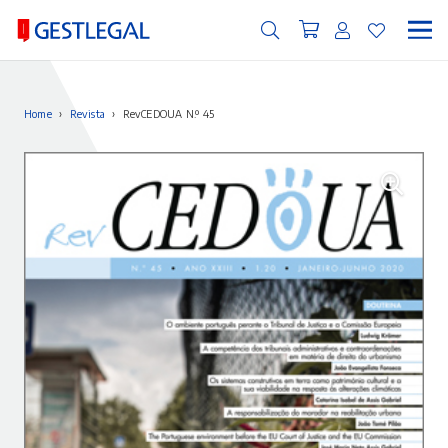
Home
›
Revista
›
RevCEDOUA N.º 45