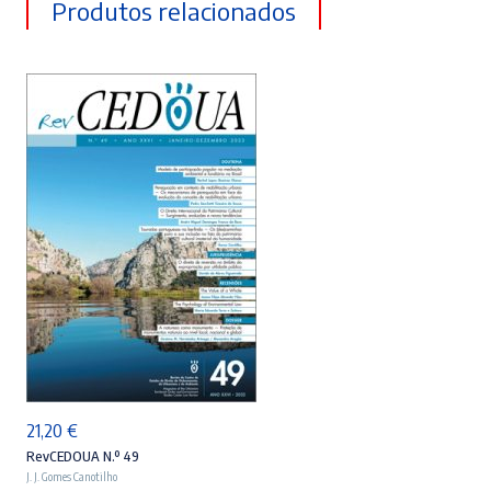
Produtos relacionados
ADICIONAR
21,20
€
RevCEDOUA N.º 49
J. J. Gomes Canotilho