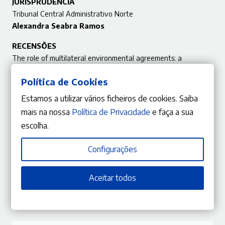
JURISPRUDÊNCIA
Tribunal Central Administrativo Norte
Alexandra Seabra Ramos
RECENSÕES
The role of multilateral environmental agreements: a
reconciliatory approach to environmental protection in armed
Política de Cookies
conflict
Alice Jesus Barbosa
Estamos a utilizar vários ficheiros de cookies. Saiba
mais na nossa
Política de Privacidade
e faça a sua
Étude de droit suisse, International et comparé
escolha.
Ana Jorge Martins
DOSSIER
Configurações
Projeções ambientais sobre o Mundo Pós‑Covid e a
possibilidade de uma nova ordem ecológica
Aceitar todos
Alexandra Aragão / Fernanda Paula Oliveira / Licínio
Lopes Martins