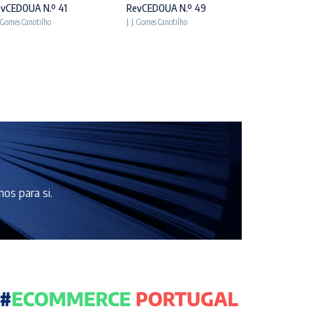
vCEDOUA N.º 41
RevCEDOUA N.º 49
RevCEDOUA 
J. Gomes Canotilho
J. J. Gomes Canotilho
J. J. Gomes Canot
os para si.