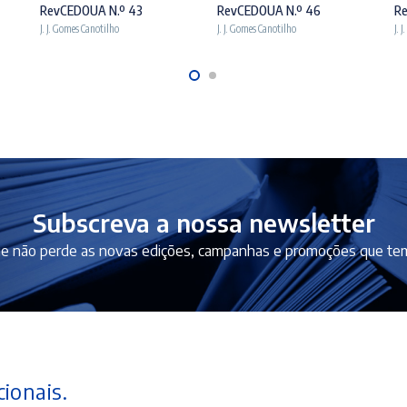
RevCEDOUA N.º 43
RevCEDOUA N.º 46
Re
J. J. Gomes Canotilho
J. J. Gomes Canotilho
J. 
Subscreva a nossa newsletter
e não perde as novas edições, campanhas e promoções que tem
ionais.