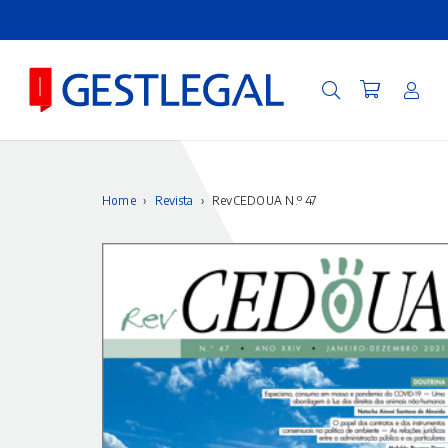
Home
›
Revista
›
RevCEDOUA N.º 47