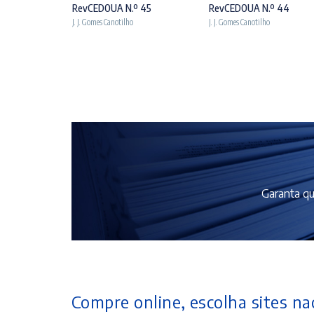
º 42
RevCEDOUA N.º 45
RevCEDOUA N.º 44
J. J. Gomes Canotilho
J. J. Gomes Canotilho
Garanta qu
Compre online, escolha sites nac