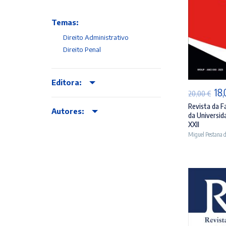
Temas:
Direito Administrativo
Direito Penal
AD
Editora:
O
18
20,00
€
pr
Revista da F
Autores:
da Universid
ori
XXII
era
Miguel Pestana d
20,