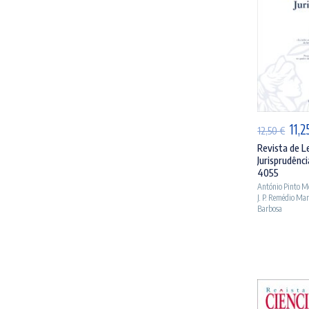
AD
O
11,
12,50
€
pre
Revista de L
Jurisprudênci
orig
4055
era:
António Pinto M
J. P. Remédio Ma
12,5
Barbosa