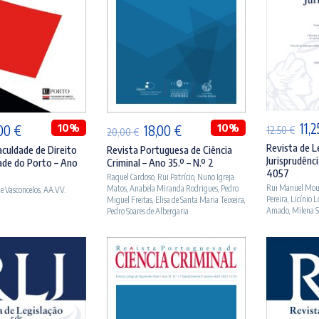
A
ICIONAR
ADICIONAR
O
11,
O
10%
O
O
10%
,00
€
18,00
€
12,50
€
20,00
€
pre
eço
preço
preço
preço
Revista de L
aculdade de Direito
Revista Portuguesa de Ciência
Jurisprudênci
ade do Porto – Ano
Criminal – Ano 35.º – N.º 2
orig
ginal
atual
original
atual
4057
Raquel Cardoso
,
Rui Patrício
,
Nuno Igreja
era:
:
é:
era:
é:
Rui Manuel Mou
Matos
,
Anabela Miranda Rodrigues
,
Pedro
e Vasconcelos
,
AA.VV.
Pereira
,
Licínio 
Miguel Freitas
,
Elisa de Santa Maria Teixeira
,
12,5
00 €.
18,00 €.
20,00 €.
18,00 €.
Amado
,
Milena S
Pedro Soares de Albergaria