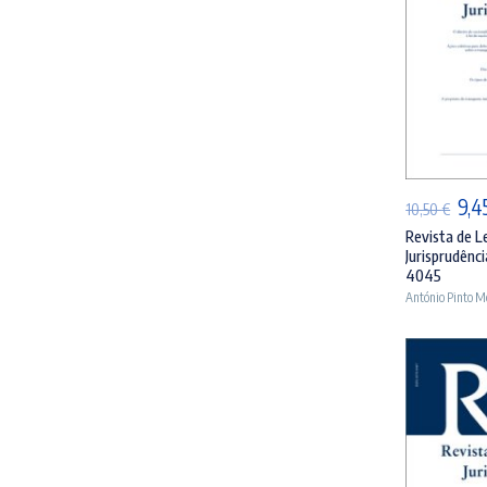
AD
O
9,4
10,50
€
pre
Revista de L
Jurisprudênci
orig
4045
era:
António Pinto M
10,5