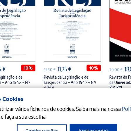
ICIONAR
ADICIONAR
A
O
10%
O
O
10%
O
25
€
11,25
€
18
12,50
€
20,00
€
ço
preço
preço
preço
pr
egislação e de
Revista de Legislação e de
Revista da F
a – Ano 154.º – N.º
Jurisprudência – Ano 154.º – N.º
da Universid
inal
atual
original
atual
ori
4049
XIX-XXI
é:
era:
é:
era
onteiro
António Pinto Monteiro
Miguel Pestana d
e Cookies
0 €.
11,25 €.
12,50 €.
11,25 €.
20,
ilizar vários ficheiros de cookies. Saiba mais na nossa
Polí
e faça a sua escolha.
Configurações
Aceitar todos