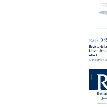
AD
O
9,4
10,50
€
pre
Revista de L
Jurisprudênci
orig
4043
era:
António Pinto M
10,5