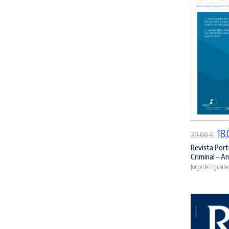
AD
O
18
20,00
€
pr
Revista Port
Criminal – An
ori
Jorge de Figueire
era
20,