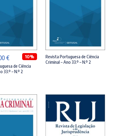
DICIONAR
LER MAIS
Revista Portuguesa de Ciência
O
10%
,00
€
Criminal – Ano 33.º – N.º 2
eço
preço
uguesa de Ciência
o 33.º – N.º 2
ginal
atual
:
é:
00 €.
18,00 €.