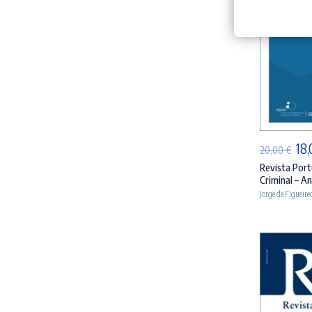
AD
O
18
20,00
€
pr
Revista Port
Criminal – An
ori
Jorge de Figueire
era
20,