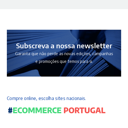
era:
é:
49,90 €.
39,92 €.
Subscreva a nossa newsletter
Garanta que não perde as novas edições, campanhas
e promoções que temos para si.
Compre online, escolha sites nacionais.