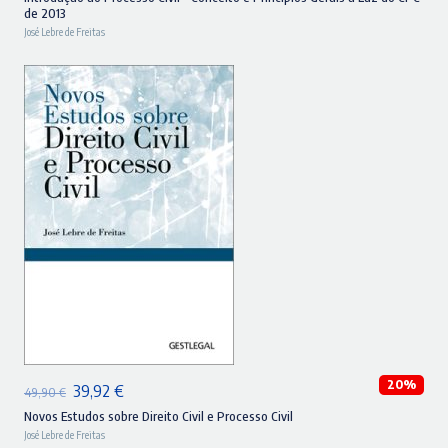
de 2013
original
atual
José Lebre de Freitas
era:
é:
26,90 €.
24,21 €.
ADICIONAR
20%
O
O
39,92
€
49,90
€
preço
preço
Novos Estudos sobre Direito Civil e Processo Civil
José Lebre de Freitas
original
atual