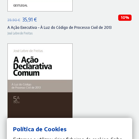
10%
O
O
35,91
€
39,90
€
preço
preço
A Ação Executiva – À Luz do Código de Processo Civil de 2013
José Lebre de Freitas
original
atual
era:
é:
39,90 €.
35,91 €.
ADICIONAR
Política de Cookies