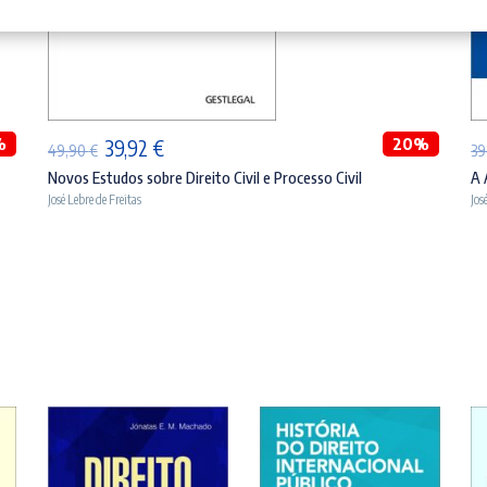
ADICIONAR
%
O
O
20%
39,92
€
49,90
€
39
preço
preço
Novos Estudos sobre Direito Civil e Processo Civil
A 
José Lebre de Freitas
Jos
original
atual
era:
é:
49,90 €.
39,92 €.