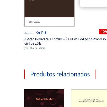
ADICIONAR
O
O
10
34,11
€
37,90
€
preço
preço
A Ação Declarativa Comum – À Luz do Código de Processo
Civil de 2013
original
atual
José Lebre de Freitas
era:
é:
37,90 €.
34,11 €.
Produtos relacionados