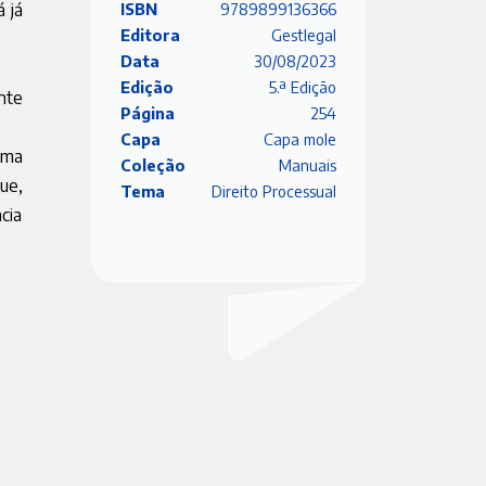
á já
ISBN
9789899136366
Editora
Gestlegal
Data
30/08/2023
Edição
5.ª Edição
nte
Página
254
Capa
Capa mole
uma
Coleção
Manuais
ue,
Tema
Direito Processual
ncia