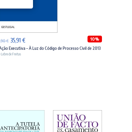
ADICIONAR
O
O
10%
35,91
€
,90
€
preço
preço
Ação Executiva – À Luz do Código de Processo Civil de 2013
é Lebre de Freitas
original
atual
era:
é:
39,90 €.
35,91 €.