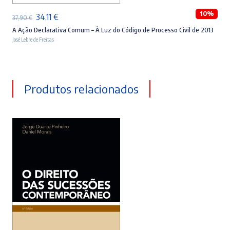
10%
O
O
34,11
€
37,90
€
preço
preço
A Ação Declarativa Comum – À Luz do Código de Processo Civil de 2013
José Lebre de Freitas
original
atual
era:
é:
37,90 €.
34,11 €.
Produtos relacionados