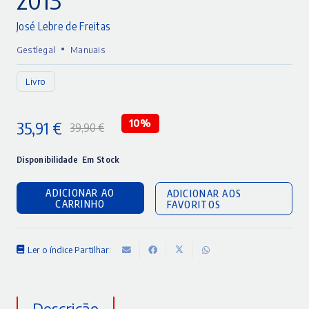
José Lebre de Freitas
•
Gestlegal
Manuais
Livro
35,91
€
10%
39,90
€
O
O
preço
preço
Disponibilidade
Em Stock
original
atual
ADICIONAR AO
ADICIONAR AOS
era:
é:
CARRINHO
FAVORITOS
39,90 €.
35,91 €.
Ler o índice
Partilhar:
Descrição