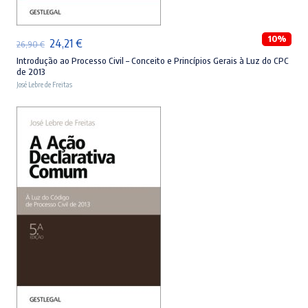
10%
O
O
24,21
€
26,90
€
preço
preço
Introdução ao Processo Civil – Conceito e Princípios Gerais à Luz do CPC
de 2013
original
atual
José Lebre de Freitas
era:
é:
26,90 €.
24,21 €.
ADICIONAR