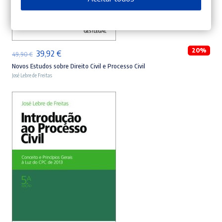
ADICIONAR
20%
O
O
39,92
€
49,90
€
preço
preço
Novos Estudos sobre Direito Civil e Processo Civil
José Lebre de Freitas
original
atual
era:
é:
49,90 €.
39,92 €.
ADICIONAR