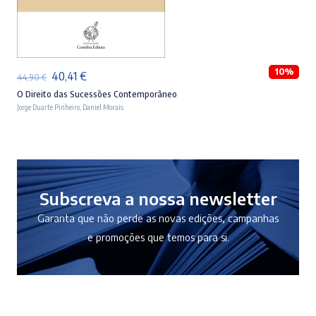
ADICIONAR
10%
O
O
40,41
€
44,90
€
preço
preço
O Direito das Sucessões Contemporâneo
Jorge Duarte Pinheiro
,
Daniel Morais
original
atual
era:
é:
44,90 €.
40,41 €.
Subscreva a nossa newsletter
Garanta que não perde as novas edições, campanhas
e promoções que temos para si.