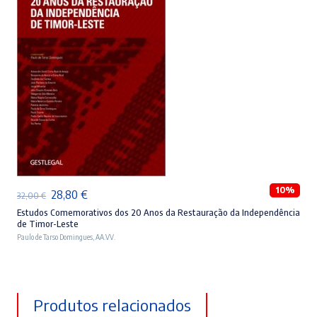
ADICIONAR
10%
O
O
28,80
€
32,00
€
preço
preço
Estudos Comemorativos dos 20 Anos da Restauração da Independência
de Timor-Leste
original
atual
Paulo de Tarso Domingues
,
AA.VV.
era:
é:
32,00 €.
28,80 €.
Produtos relacionados