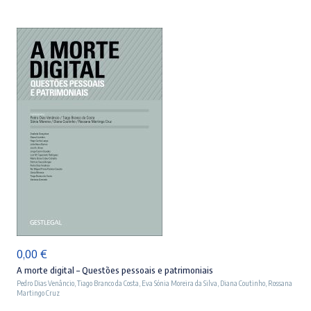
ADICIONAR
0,00
€
A morte digital – Questões pessoais e patrimoniais
Pedro Dias Venâncio
,
Tiago Branco da Costa
,
Eva Sónia Moreira da Silva
,
Diana Coutinho
,
Rossana
Martingo Cruz