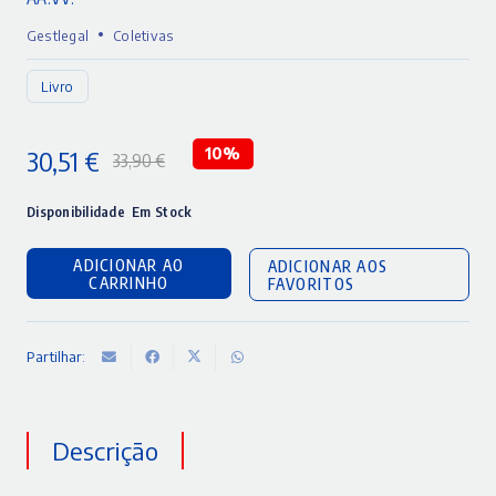
•
Gestlegal
Coletivas
Livro
30,51
€
10%
33,90
€
O
O
preço
preço
Disponibilidade
Em Stock
original
atual
ADICIONAR AO
ADICIONAR AOS
era:
é:
CARRINHO
FAVORITOS
33,90 €.
30,51 €.
Partilhar:
Descrição