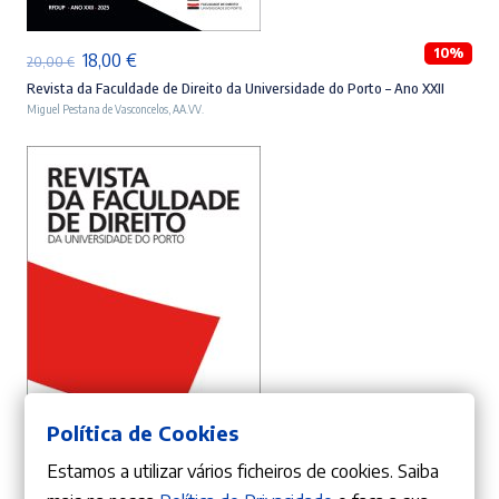
10%
O
O
18,00
€
20,00
€
preço
preço
Revista da Faculdade de Direito da Universidade do Porto – Ano XXII
Miguel Pestana de Vasconcelos
,
AA.VV.
original
atual
era:
é:
20,00 €.
18,00 €.
ADICIONAR
Política de Cookies
Estamos a utilizar vários ficheiros de cookies. Saiba