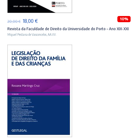
10%
O
O
18,00
€
20,00
€
preço
preço
Revista da Faculdade de Direito da Universidade do Porto – Ano XIX-XXI
Miguel Pestana de Vasconcelos
,
AA.VV.
original
atual
era:
é:
20,00 €.
18,00 €.
ADICIONAR