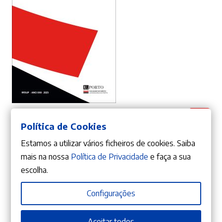
ADICIONAR
10%
O
O
18,00
€
20,00
€
Política de Cookies
preço
preço
Revista da Faculdade de Direito da Universidade do Porto – Ano XXII
Miguel Pestana de Vasconcelos
,
AA.VV.
original
atual
Estamos a utilizar vários ficheiros de cookies. Saiba
era:
é:
mais na nossa
Política de Privacidade
e faça a sua
20,00 €.
18,00 €.
escolha.
Configurações
Aceitar todos