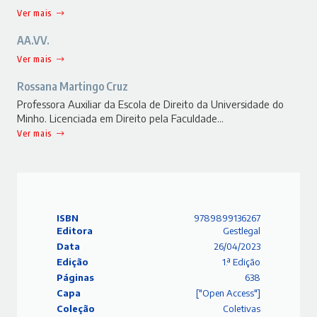
Ver mais
AA.VV.
Ver mais
Rossana Martingo Cruz
Professora Auxiliar da Escola de Direito da Universidade do
Minho. Licenciada em Direito pela Faculdade…
Ver mais
ISBN
9789899136267
Editora
Gestlegal
Data
26/04/2023
Edição
1.ª Edição
Páginas
638
Capa
["Open Access"]
Coleção
Coletivas