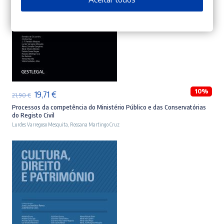
ADICIONAR
10%
O
O
19,71
€
21,90
€
preço
preço
Processos da competência do Ministério Público e das Conservatórias
do Registo Civil
original
atual
Lurdes Varregoso Mesquita
,
Rossana Martingo Cruz
era:
é:
21,90 €.
19,71 €.