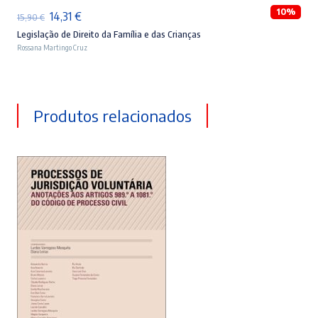
10%
O
O
14,31
€
15,90
€
preço
preço
Legislação de Direito da Família e das Crianças
Rossana Martingo Cruz
original
atual
era:
é:
15,90 €.
14,31 €.
Produtos relacionados