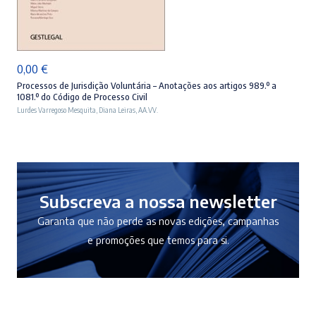
ADICIONAR
0,00
€
Processos de Jurisdição Voluntária – Anotações aos artigos 989.º a
1081.º do Código de Processo Civil
Lurdes Varregoso Mesquita
,
Diana Leiras
,
AA.VV.
Subscreva a nossa newsletter
Garanta que não perde as novas edições, campanhas
e promoções que temos para si.