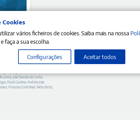
e Cookies
DICIONAR
ilizar vários ficheiros de cookies. Saiba mais na nossa
Polí
e faça a sua escolha.
O
10%
preço
 de Ciência Criminal – Ano
Configurações
Aceitar todos
tual
Manuel da Costa Andrade
,
Manuel
:
drigues
,
Miguel João Costa
,
Adriano
de Lemos
,
José Damião da Cunha
,
8,00 €.
ogas
,
Paula Cardoso
,
Andreia José
,
onseca
,
Francisco Corte Real
,
Pedro Brito
,