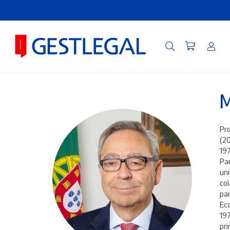
M
Pro
(20
197
Pa
uni
col
par
Eco
197
pri