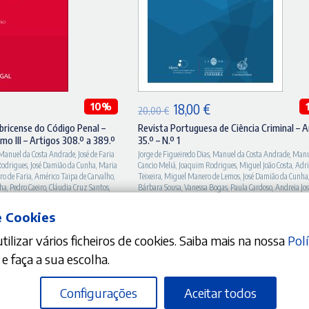
DICIONAR
ADICIONAR
O
10%
O
O
18,00
€
20,00
€
preço
preço
preço
ricense do Código Penal –
Revista Portuguesa de Ciência Criminal – 
mo III – Artigos 308.º a 389.º
35.º – N.º 1
atual
original
atual
Manuel da Costa Andrade
,
José de Faria
Jorge de Figueiredo Dias
,
Manuel da Costa Andrade
,
Manu
é:
era:
é:
Rodrigues
,
José Damião da Cunha
,
Maria
Cancio Meliá
,
Joaquim Rodrigues
,
Miguel João Costa
,
Adr
ro de Faria
,
Américo Taipa de Carvalho
,
Teixeira
,
Miguel Manero de Lemos
,
José Damião da Cunha
.
99,81 €.
20,00 €.
18,00 €.
nha
,
Pedro Caeiro
,
Cláudia Cruz Santos
,
Bárbara Sousa
,
Vanessa Bogas
,
Paula Cardoso
,
Andreia Jos
 Costa
,
Susana Aires de Sousa
,
Nuno
Arthur Kullok
,
Juliana Fonseca
,
Francisco Corte Real
,
Pedr
Helena Moniz
,
Cristina Líbano
Susana Takato
e Cookies
sta
,
Ana Rita Alfaiate
,
António Alberto
s
,
Tiago da Costa Andrade
ilizar vários ficheiros de cookies. Saiba mais na nossa
Polí
e faça a sua escolha.
Configurações
Aceitar todos