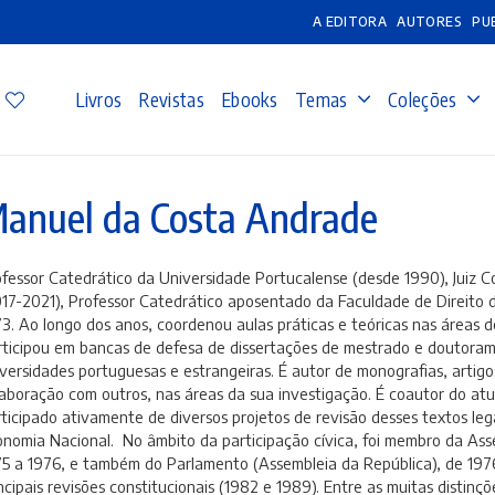
A EDITORA
AUTORES
PU
Livros
Revistas
Ebooks
Temas
Coleções
anuel da Costa Andrade
fessor Catedrático da Universidade Portucalense (desde 1990), Juiz Co
17-2021), Professor Catedrático aposentado da Faculdade de Direito 
3. Ao longo dos anos, coordenou aulas práticas e teóricas nas áreas de
rticipou em bancas de defesa de dissertações de mestrado e doutora
versidades portuguesas e estrangeiras. É autor de monografias, artigo
aboração com outros, nas áreas da sua investigação. É coautor do at
ticipado ativamente de diversos projetos de revisão desses textos leg
nomia Nacional. No âmbito da participação cívica, foi membro da Asse
5 a 1976, e também do Parlamento (Assembleia da República), de 1976
ncipais revisões constitucionais (1982 e 1989). Entre as muitas distin