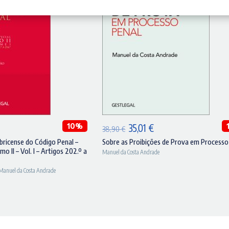
DICIONAR
ADICIONAR
O
10%
O
O
35,01
€
38,90
€
preço
preço
preço
ricense do Código Penal –
Sobre as Proibições de Prova em Processo
o II – Vol. I – Artigos 202.º a
Manuel da Costa Andrade
atual
original
atual
é:
era:
é:
Manuel da Costa Andrade
82,80 €.
38,90 €.
35,01 €.