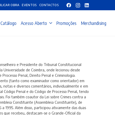
BLICAR OBRA
EVENTOS
CONTACTOS
Catálogo
Acesso Aberto
Promoções
Merchandising
nselheiro e Presidente do Tribunal Constitucional
da Universidade de Coimbra, onde lecionou desde
 Processo Penal, Direito Penal e Criminologia.
mento (tanto como examinador como orientador) em
s, notas e diversos comentários, individualmente e em
ual Código Penal e do Código de Processo Penal, tendo
ais. Foi também coautor da Lei sobre Crimes contra a
mbleia Constituinte (Assembleia Constituinte), de
 a 1995. Além disso, participou ativamente das duas
ções que recebeu, destacam-se o Grande-Oficial da