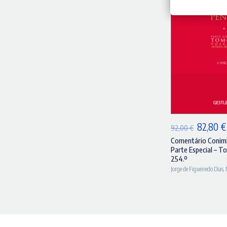
A
O
82,80
€
92,00
€
preço
Comentário Conimb
Parte Especial – Tom
original
254.º
era:
Jorge de Figueiredo Dias
,
92,00 €.