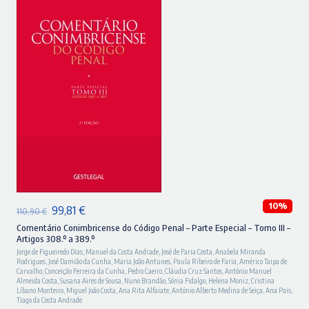
ADICIONAR
10%
O
O
99,81
€
110,90
€
preço
preço
Comentário Conimbricense do Código Penal – Parte Especial – Tomo III –
Artigos 308.º a 389.º
original
atual
Jorge de Figueiredo Dias
,
Manuel da Costa Andrade
,
José de Faria Costa
,
Anabela Miranda
Rodrigues
,
José Damião da Cunha
,
Maria João Antunes
,
Paula Ribeiro de Faria
,
Américo Taipa de
era:
é:
Carvalho
,
Conceição Ferreira da Cunha
,
Pedro Caeiro
,
Cláudia Cruz Santos
,
António Manuel
Almeida Costa
,
Susana Aires de Sousa
,
Nuno Brandão
,
Sónia Fidalgo
,
Helena Moniz
,
Cristina
110,90 €.
99,81 €.
Líbano Monteiro
,
Miguel João Costa
,
Ana Rita Alfaiate
,
António Alberto Medina de Seiça
,
Ana Pais
,
Tiago da Costa Andrade