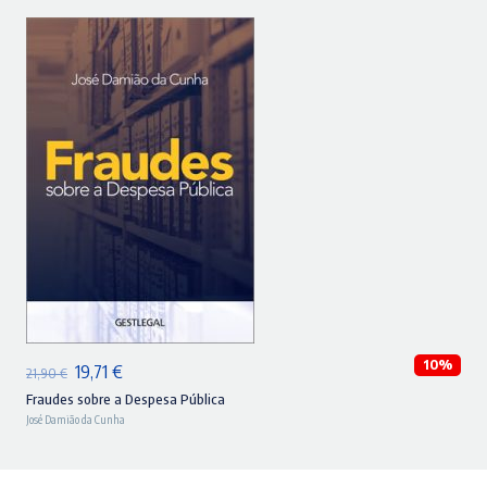
20,00 €.
18,00 €.
ADICIONAR
10%
O
O
19,71
€
21,90
€
preço
preço
Fraudes sobre a Despesa Pública
José Damião da Cunha
original
atual
era:
é: