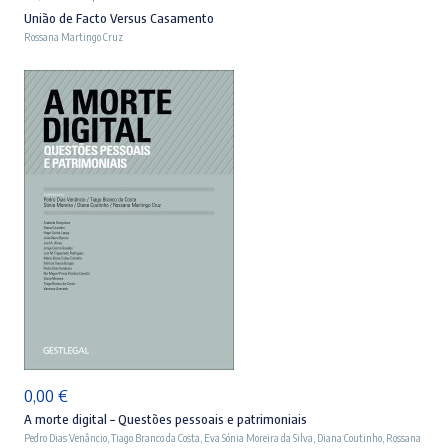
preço
preço
União de Facto Versus Casamento
Rossana Martingo Cruz
original
atual
era:
é:
44,90 €.
40,41 €.
ADICIONAR
0,00
€
A morte digital – Questões pessoais e patrimoniais
Pedro Dias Venâncio
,
Tiago Branco da Costa
,
Eva Sónia Moreira da Silva
,
Diana Coutinho
,
Rossana