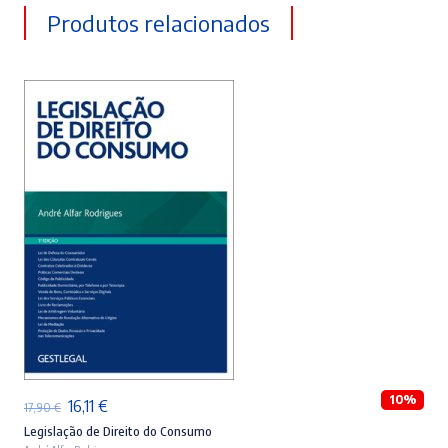
Produtos relacionados
ADICIONAR
10%
O
O
16,11
€
17,90
€
preço
preço
Legislação de Direito do Consumo