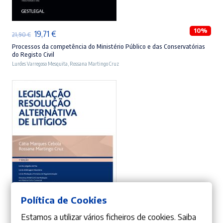
10%
O
O
19,71
€
21,90
€
preço
preço
Processos da competência do Ministério Público e das Conservatórias
do Registo Civil
original
atual
Lurdes Varregoso Mesquita
,
Rossana Martingo Cruz
era:
é:
21,90 €.
19,71 €.
Política de Cookies
ADICIONAR
Estamos a utilizar vários ficheiros de cookies. Saiba