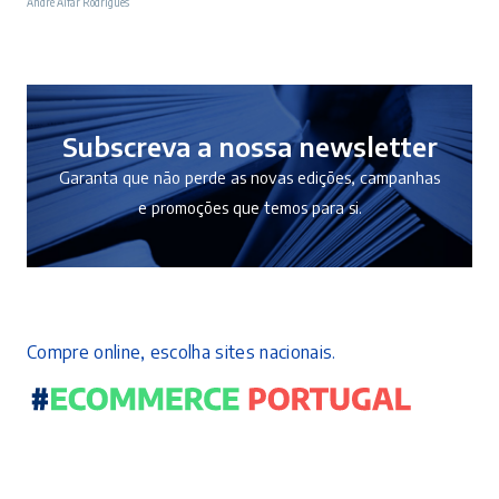
André Alfar Rodrigues
original
atual
era:
é:
17,90 €.
16,11 €.
Subscreva a nossa newsletter
Garanta que não perde as novas edições, campanhas
e promoções que temos para si.
Compre online, escolha sites nacionais.