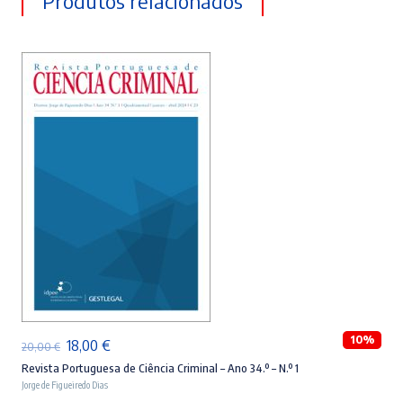
Produtos relacionados
ADICIONAR
10%
O
O
18,00
€
20,00
€
preço
preço
Revista Portuguesa de Ciência Criminal – Ano 34.º – N.º 1
Jorge de Figueiredo Dias
original
atual