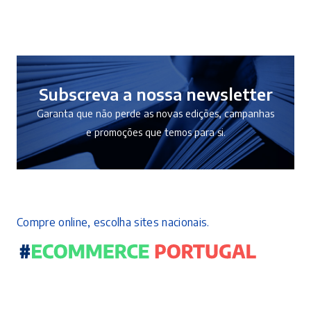
era:
é:
20,00 €.
18,00 €.
Subscreva a nossa newsletter
Garanta que não perde as novas edições, campanhas
e promoções que temos para si.
Compre online, escolha sites nacionais.