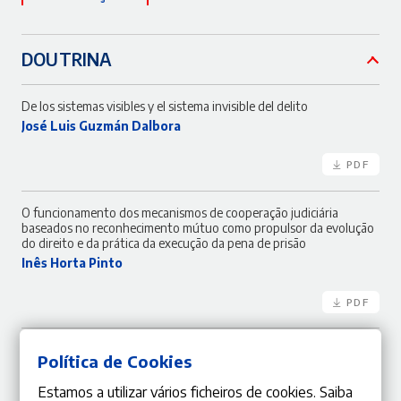
DOUTRINA
De los sistemas visibles y el sistema invisible del delito
José Luis Guzmán Dalbora
PDF
O funcionamento dos mecanismos de cooperação judiciária
baseados no reconhecimento mútuo como propulsor da evolução
do direito e da prática da execução da pena de prisão
Inês Horta Pinto
PDF
Princípio do nemo tenetur e deveres extrapenais de cooperação
Política de Cookies
com o Estado
Adriano Teixeira
Estamos a utilizar vários ficheiros de cookies. Saiba