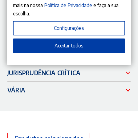
mais na nossa
Política de Privacidade
e faça a sua
PDF
escolha.
Os desafios no processo de reintegração na comunidade de
Configurações
indivíduos condenados por crime de natureza sexual — Uma
revisão teórica
Ana Rita Cardoso
Aceitar todos
PDF
JURISPRUDÊNCIA CRÍTICA
VÁRIA