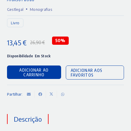
•
Gestlegal
Monografias
Livro
13,45
€
50%
26,90
€
O
O
preço
preço
Disponibilidade
Em Stock
original
atual
ADICIONAR AO
ADICIONAR AOS
era:
é:
CARRINHO
FAVORITOS
26,90 €.
13,45 €.
Partilhar:
Descrição