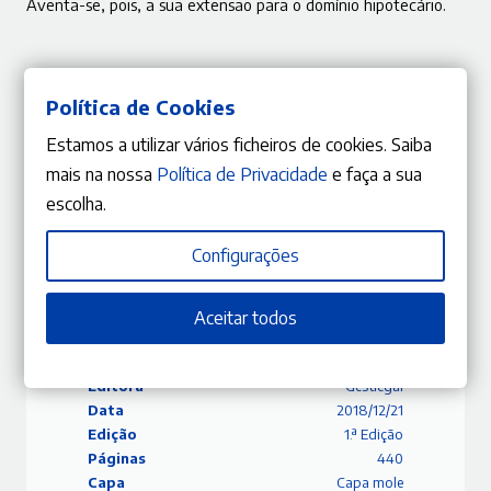
Aventa-se, pois, a sua extensão para o domínio hipotecário.
Sobre o Autor
Política de Cookies
Estamos a utilizar vários ficheiros de cookies. Saiba
Afonso Patrão
mais na nossa
Política de Privacidade
e faça a sua
Professor Auxiliar da Faculdade de Direito da Universidade de
escolha.
Coimbra, exercendo funções docentes desde 2005.…
Ver mais
Configurações
Aceitar todos
ISBN
9789898951069
Editora
Gestlegal
Data
2018/12/21
Edição
1.ª Edição
Páginas
440
Capa
Capa mole