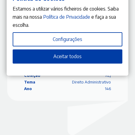
A empregada, a patroa, o seu marido e o despedimento
Estamos a utilizar vários ficheiros de cookies. Saiba
João Leal Amado
mais na nossa
Política de Privacidade
e faça a sua
escolha.
Configurações
ISBN
9770870848057
Editora
Gestlegal
Data
02/10/2017
Aceitar todos
Edição
Junho – Agosto 2017
Capa
Capa mole
Coleção
RLJ
Tema
Direito Administrativo
Ano
146