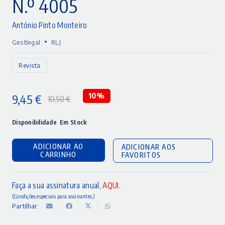
N.º 4005
António Pinto Monteiro
•
Gestlegal
RLJ
Revista
9,45
€
10%
10,50
€
O
O
preço
preço
Disponibilidade
Em Stock
original
atual
ADICIONAR AO
ADICIONAR AOS
era:
é:
CARRINHO
FAVORITOS
10,50 €.
9,45 €.
Faça a sua assinatura anual,
AQUI
.
(Condições especiais para assinantes.)
Partilhar: