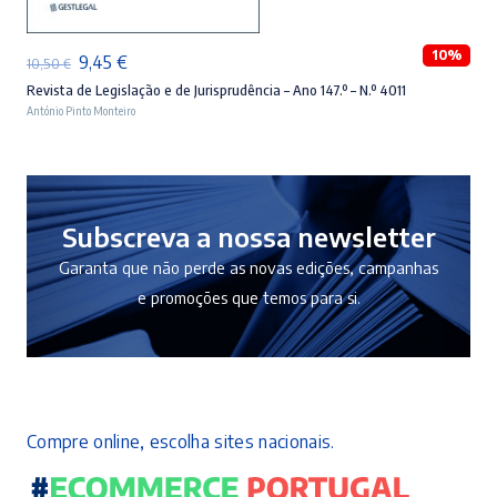
10%
O
O
9,45
€
10,50
€
preço
preço
Revista de Legislação e de Jurisprudência – Ano 147.º – N.º 4011
António Pinto Monteiro
original
atual
era:
é:
10,50 €.
9,45 €.
Subscreva a nossa newsletter
Garanta que não perde as novas edições, campanhas
e promoções que temos para si.
Compre online, escolha sites nacionais.