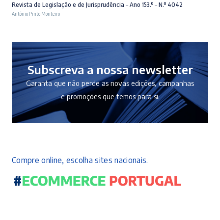
preço
preço
Revista de Legislação e de Jurisprudência – Ano 153.º – N.º 4042
António Pinto Monteiro
original
atual
era:
é:
10,50 €.
9,45 €.
Subscreva a nossa newsletter
Garanta que não perde as novas edições, campanhas
e promoções que temos para si.
Compre online, escolha sites nacionais.