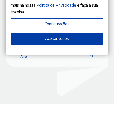
mais na nossa
Política de Privacidade
e faça a sua
escolha.
ISBN
9770870848187
Editora
Gestlegal
Configurações
Data
29/11/2019
Edição
Setembro – Outubro 2019
Aceitar todos
Capa
Capa mole
Coleção
RLJ
Tema
Direito Administrativo
Ano
149