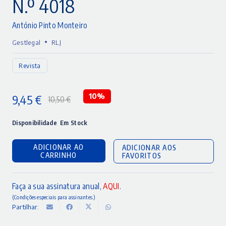
N.º 4018
António Pinto Monteiro
•
Gestlegal
RLJ
Revista
9,45
€
10%
10,50
€
O
O
preço
preço
Disponibilidade
Em Stock
original
atual
ADICIONAR AO
ADICIONAR AOS
era:
é:
CARRINHO
FAVORITOS
10,50 €.
9,45 €.
Faça a sua assinatura anual,
AQUI
.
(Condições especiais para assinantes.)
Partilhar: