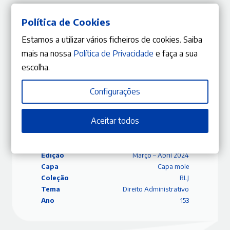
SECÇÃO DE JURISPRUDÊNCIA
Política de Cookies
STJ — Acórdão de 02-11-2023 (A propósito do transporte
Estamos a utilizar vários ficheiros de cookies. Saiba
internacional de mercadorias por estrada: a temperatura
importa?)
mais na nossa
Política de Privacidade
e faça a sua
Alexandre de Soveral Martins
escolha.
Configurações
Aceitar todos
ISBN
9770870840457
Editora
Gestlegal
Data
07/06/2024
Edição
Março – Abril 2024
Capa
Capa mole
Coleção
RLJ
Tema
Direito Administrativo
Ano
153