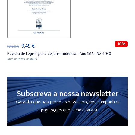
ADICIONAR
10%
O
O
9,45
€
10,50
€
preço
preço
Revista de Legislação e de Jurisprudência – Ano 151.º – N.º 4030
António Pinto Monteiro
original
atual
era:
é:
10,50 €.
9,45 €.
Subscreva a nossa newsletter
Garanta que não perde as novas edições, campanhas
e promoções que temos para si.