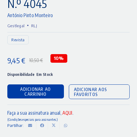
N.º 4045
António Pinto Monteiro
•
Gestlegal
RLJ
Revista
9,45
€
10%
10,50
€
O
O
preço
preço
Disponibilidade
Em Stock
original
atual
ADICIONAR AO
ADICIONAR AOS
era:
é:
CARRINHO
FAVORITOS
10,50 €.
9,45 €.
Faça a sua assinatura anual,
AQUI
.
(Condições especiais para assinantes.)
Partilhar: