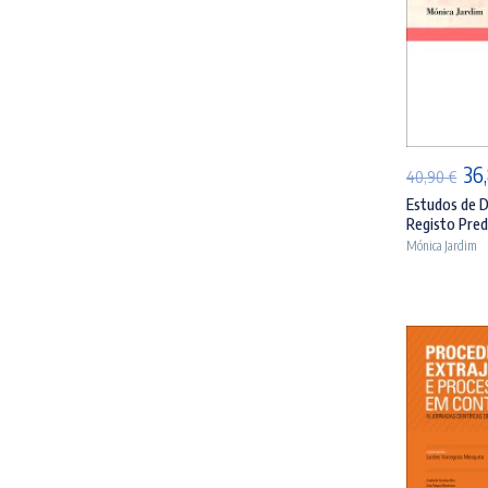
AD
O
36
40,90
€
pr
Estudos de D
Registo Predi
ori
Mónica Jardim
era
40