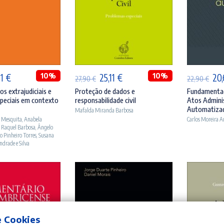
ICIONAR
ADICIONAR
A
O
10%
O
O
10%
O
51
€
25,11
€
20
27,90
€
22,90
€
ço
preço
preço
preço
pr
s extrajudiciais e
Proteção de dados e
Fundamentaç
peciais em contexto
responsabilidade civil
Atos Admini
inal
atual
original
atual
ori
Automatiza
Mafalda Miranda Barbosa
:
é:
era:
é:
era
o Mesquita
,
Anabela
Carlos Moreira 
 Raquel Barbosa
,
Ângelo
90 €.
21,51 €.
27,90 €.
25,11 €.
22,
o Pinheiro Torres
,
Susana
ndrade e Silva
e Cookies