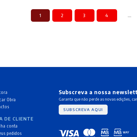
1
2
3
4
…
Subscreva a nossa newslet
tora
car Obra
Garanta que não perde as novas edições, c
actos
SUBSCREVA AQUI
A DE CLIENTE
nha conta
eus pedidos