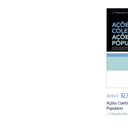
AD
O
32,
35,90
€
pre
Ações Coleti
Populares
orig
J. P. Remédio Ma
era:
35,