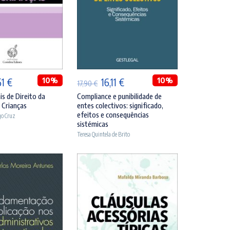
DICIONAR
ADICIONAR
O
10%
O
O
10%
51
€
16,11
€
17,90
€
ço
preço
preço
preço
s de Direito da
Compliance e punibilidade de
s Crianças
entes colectivos: significado,
inal
atual
original
atual
efeitos e consequências
go Cruz
é:
era:
é:
sistémicas
Teresa Quintela de Brito
90 €.
30,51 €.
17,90 €.
16,11 €.