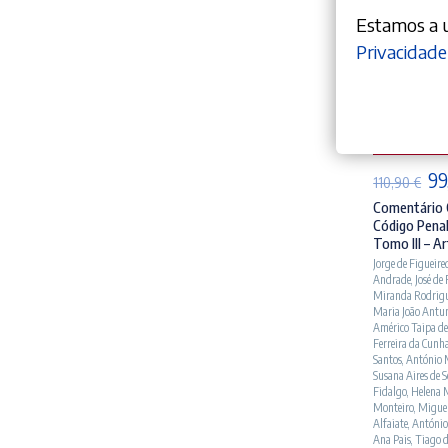
Estamos a ut
Privacidade
AD
O
99
110,90
€
pr
Comentário 
Código Penal
ori
Tomo III – Ar
era
Jorge de Figueire
Andrade
,
José de
110
Miranda Rodrig
Maria João Antu
Américo Taipa de
Ferreira da Cunh
Santos
,
António 
Susana Aires de 
Fidalgo
,
Helena 
Monteiro
,
Miguel
Alfaiate
,
António
Ana Pais
,
Tiago 