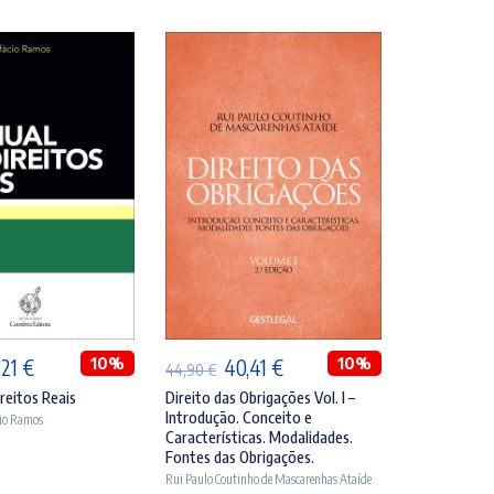
DICIONAR
ADICIONAR
O
10%
O
O
10%
,21
€
40,41
€
44,90
€
eço
preço
preço
preço
reitos Reais
Direito das Obrigações Vol. I –
Introdução. Conceito e
cio Ramos
ginal
atual
original
atual
Características. Modalidades.
:
é:
era:
é:
Fontes das Obrigações.
Rui Paulo Coutinho de Mascarenhas Ataíde
,90 €.
42,21 €.
44,90 €.
40,41 €.