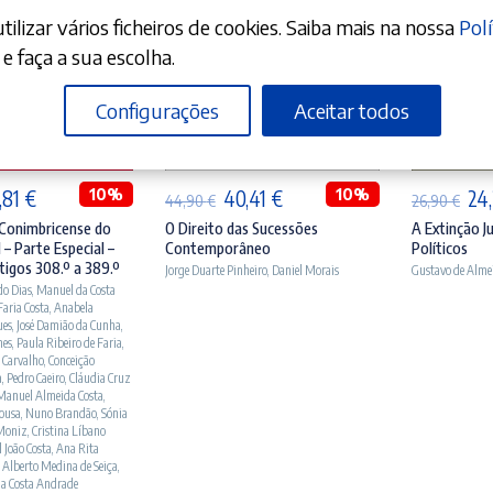
ilizar vários ficheiros de cookies. Saiba mais na nossa
Polí
e faça a sua escolha.
Configurações
Aceitar todos
ICIONAR
ADICIONAR
A
O
10%
O
O
10%
O
,81
€
40,41
€
24
44,90
€
26,90
€
eço
preço
preço
preço
pr
Conimbricense do
O Direito das Sucessões
A Extinção Ju
 – Parte Especial –
Contemporâneo
Políticos
ginal
atual
original
atual
ori
tigos 308.º a 389.º
Jorge Duarte Pinheiro
,
Daniel Morais
Gustavo de Alme
:
é:
era:
é:
era
do Dias
,
Manuel da Costa
 Faria Costa
,
Anabela
,90 €.
99,81 €.
44,90 €.
40,41 €.
26,
ues
,
José Damião da Cunha
,
nes
,
Paula Ribeiro de Faria
,
 Carvalho
,
Conceição
a
,
Pedro Caeiro
,
Cláudia Cruz
Manuel Almeida Costa
,
Sousa
,
Nuno Brandão
,
Sónia
Moniz
,
Cristina Líbano
 João Costa
,
Ana Rita
 Alberto Medina de Seiça
,
da Costa Andrade