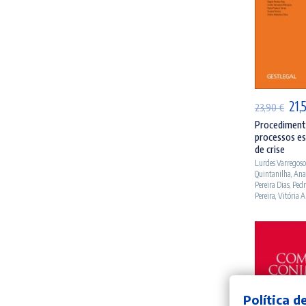
AD
O
21,
23,90
€
pre
Procedimento
processos es
orig
de crise
era
Lurdes Varregos
Quintanilha
,
Ana
23,
Pereira Dias
,
Pedr
Pereira
,
Vitória A
Política d