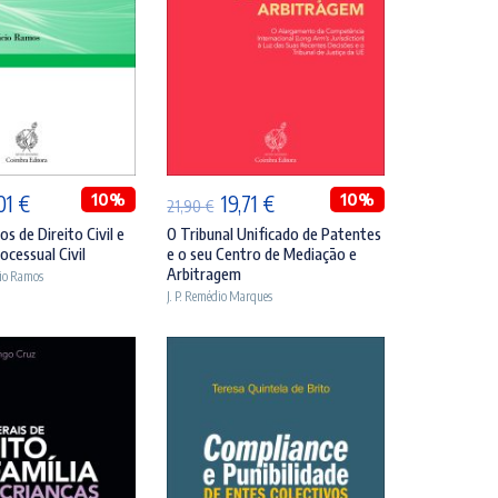
DICIONAR
ADICIONAR
O
10%
O
O
10%
,01
€
19,71
€
21,90
€
eço
preço
preço
preço
s de Direito Civil e
O Tribunal Unificado de Patentes
ocessual Civil
e o seu Centro de Mediação e
ginal
atual
original
atual
Arbitragem
cio Ramos
:
é:
era:
é:
J. P. Remédio Marques
90 €.
35,01 €.
21,90 €.
19,71 €.