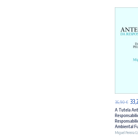
AD
O
33,
36,90
€
pre
A Tutela Ant
Responsabilid
orig
Responsabili
era
Ambiental Fu
Miguel Pereira C
36,