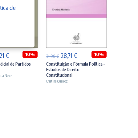
tica de
DICIONAR
ADICIONAR
O
10%
O
O
10%
,21
€
28,71
€
31,90
€
eço
preço
preço
preço
dicial de Partidos
Constituição e Fórmula Política –
Estudos de Direito
ginal
atual
original
atual
Constitucional
ida Neves
:
é:
era:
é:
Cristina Queiroz
90 €.
24,21 €.
31,90 €.
28,71 €.