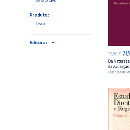
Direito Civil
Produto:
Livro
AD
Editora:
O
21,
23,90
€
pre
Da Natureza 
da Acusação 
orig
Elisa de Santa Ma
era
23,