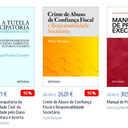
ICIONAR
ADICIONAR
A
O
10%
O
O
10%
O
21
€
26,01
€
30,
28,90
€
33,90
€
ço
preço
preço
preço
pre
ecipatória da
Crime de Abuso de Confiança
Manual de P
ade Civil: da
Fiscal e Responsabilidade
José Gonçalves 
inal
atual
original
atual
orig
dade pelo Dano
Societária
:
é:
era:
é:
era:
turo e Incerto
Paulo Marques
outinho
90 €.
33,21 €.
28,90 €.
26,01 €.
33,