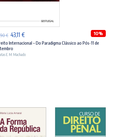
ADICIONAR
O
O
10%
43,11
€
,90
€
preço
preço
reito Internacional – Do Paradigma Clássico ao Pós-11 de
tembro
original
atual
atas E. M. Machado
era:
é:
47,90 €.
43,11 €.