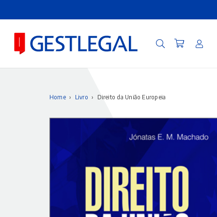
Home
›
Livro
›
Direito da União Europeia