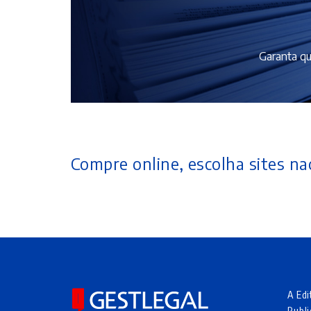
Garanta qu
Compre online, escolha sites nac
A Edi
Publi