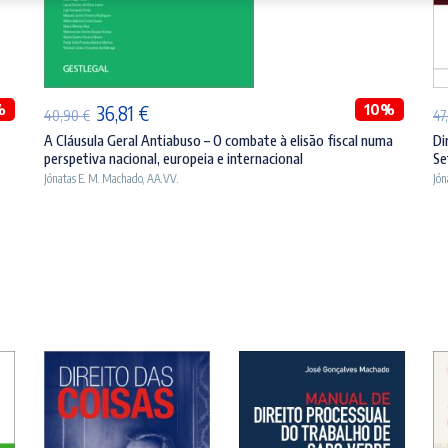
ADICIONAR
%
O
O
10%
36,81
€
40,90
€
47
preço
preço
A Cláusula Geral Antiabuso – O combate à elisão fiscal numa
Di
perspetiva nacional, europeia e internacional
Se
original
atual
Jónatas E. M. Machado
,
AA.VV.
Jón
era:
é:
40,90 €.
36,81 €.