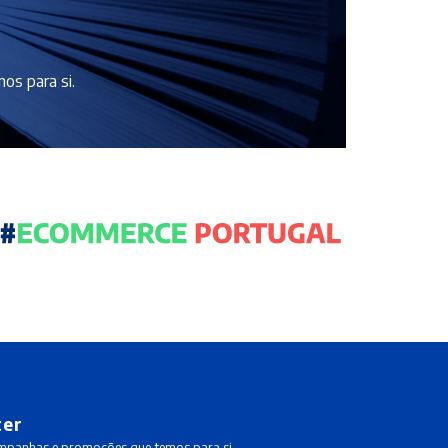
os para si.
ter
ampanhas e promoções que temos para si.