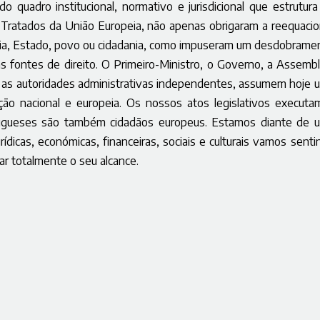
 quadro institucional, normativo e jurisdicional que estrutura
s Tratados da União Europeia, não apenas obrigaram a reequacio
rania, Estado, povo ou cidadania, como impuseram um desdobrame
s fontes de direito. O Primeiro-Ministro, o Governo, a Assembl
 e as autoridades administrativas independentes, assumem hoje 
o nacional e europeia. Os nossos atos legislativos executa
tugueses são também cidadãos europeus. Estamos diante de 
jurídicas, económicas, financeiras, sociais e culturais vamos sent
r totalmente o seu alcance.