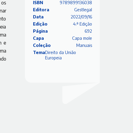
 os
ISBN
9789899136038
Editora
Gestlegal
nar
Data
2022/09/16
nto
Edição
4.ª Edição
eia
Página
692
uma
Capa
Capa mole
m e
Coleção
Manuais
uma
Tema
Direito da União
Europeia
indo