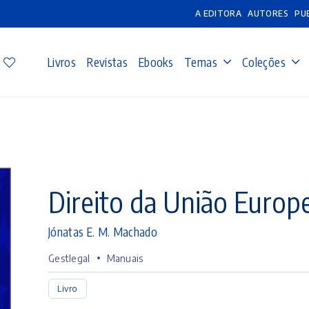
A EDITORA
AUTORES
PU
Livros
Revistas
Ebooks
Temas
Coleções
Direito da União Europ
Jónatas E. M. Machado
•
Gestlegal
Manuais
Livro