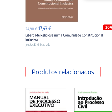
ADICIONAR
O
O
30
17,43
€
24,90
€
preço
preço
Liberdade Religiosa numa Comunidade Constitucional
Inclusiva
original
atual
Jónatas E. M. Machado
era:
é:
24,90 €.
17,43 €.
Produtos relacionados