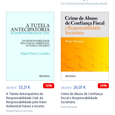
era:
é:
era:
é:
Rui Paulo Coutinho de Mascarenhas Ataíde
46,90 €.
42,21 €.
44,90 €.
40,41 €.
ADICIONAR
ADICIONAR
10%
10%
O
O
O
O
33,21
€
26,01
€
36,90
€
28,90
€
preço
preço
preço
preço
A Tutela Antecipatória da
Crime de Abuso de Confiança
Responsabilidade Civil: da
Fiscal e Responsabilidade
original
atual
original
atual
Responsabilidade pelo Dano
Societária
Ambiental Futuro e Incerto
era:
é:
Paulo Marques
era:
é:
Miguel Pereira Coutinho
36,90 €.
33,21 €.
28,90 €.
26,01 €.