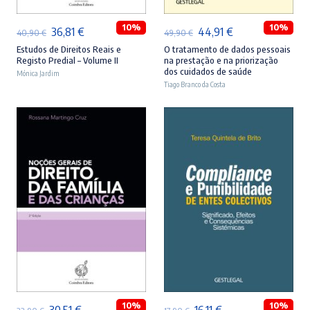
10%
10%
O
O
O
O
36,81
€
44,91
€
40,90
€
49,90
€
preço
preço
preço
preço
Estudos de Direitos Reais e
O tratamento de dados pessoais
Registo Predial – Volume II
na prestação e na priorização
original
atual
original
atual
dos cuidados de saúde
Mónica Jardim
era:
é:
Tiago Branco da Costa
era:
é:
40,90 €.
36,81 €.
49,90 €.
44,91 €.
ADICIONAR
ADICIONAR
10%
10%
O
O
O
O
30,51
€
16,11
€