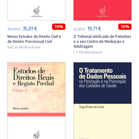
ADICIONAR
ADICIONAR
10%
10%
O
O
O
O
35,01
€
19,71
€
38,90
€
21,90
€
preço
preço
preço
preço
Novos Estudos de Direito Civil e
O Tribunal Unificado de Patentes
de Direito Processual Civil
e o seu Centro de Mediação e
original
atual
original
atual
Arbitragem
José Luís Bonifácio Ramos
era:
é:
J. P. Remédio Marques
era:
é:
38,90 €.
35,01 €.
21,90 €.
19,71 €.
ADICIONAR
ADICIONAR