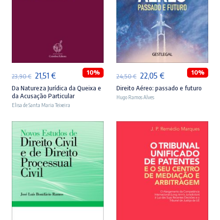
ADICIONAR
ADICIONAR
10%
10%
O
O
O
O
21,51
€
22,05
€
23,90
€
24,50
€
preço
preço
preço
preço
Da Natureza Jurídica da Queixa e
Direito Aéreo: passado e futuro
da Acusação Particular
Hugo Ramos Alves
original
atual
original
atual
Elisa de Santa Maria Teixeira
era:
é:
era:
é:
23,90 €.
21,51 €.
24,50 €.
22,05 €.