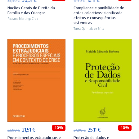
33,90
€
17,90
€
preço
preço
preço
preço
Noções Gerais de Direito da
Compliance e punibilidade de
Família e das Crianças
entes colectivos: significado,
original
atual
original
atual
efeitos e consequências
Rossana Martingo Cruz
sistémicas
era:
é:
era:
é:
Teresa Quintela de Brito
33,90 €.
30,51 €.
17,90 €.
16,11 €.
ADICIONAR
ADICIONAR
10%
10%
O
O
O
O
21,51
€
25,11
€
23,90
€
27,90
€
preço
preço
preço
preço
Procedimentos extrajudiciais e
Proteção de dados e