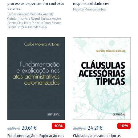
processos especiais em contexto
responsabilidade civil
original
atual
original
atual
de crise
Mafalda Miranda Barbosa
Lurdes Varregoso Mesquita
era:
é:
,
Anabela
era:
é:
Quintanilha
,
Ana Raquel Barbosa
,
Ângelo
23,90 €.
21,51 €.
27,90 €.
25,11 €.
Pereira Dias
,
Pedro Pinheiro Torres
,
Susana
Pereira
,
Vitória Andrade e Silva
ADICIONAR
ADICIONAR
10%
10%
O
O
O
O
20,61
€
24,21
€
22,90
€
26,90
€
preço
preço
preço
preço
Fundamentação e Explicação nos
Cláusulas acessórias típicas